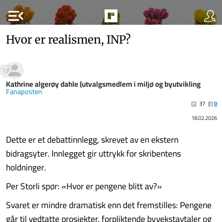
menu_open
Hvor er realismen, INP?
Kathrine algerøy dahle (utvalgsmedlem i miljø og byutvikling
Fanaposten
37
0
18.02.2026
Dette er et debattinnlegg, skrevet av en ekstern
bidragsyter. Innlegget gir uttrykk for skribentens
holdninger.
Per Storli spør: «Hvor er pengene blitt av?»
Svaret er mindre dramatisk enn det fremstilles: Pengene
går til vedtatte prosjekter, forpliktende byvekstavtaler og