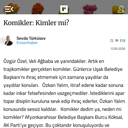
menu_open
Komikler: Kimler mi?
Sevda Türküsev
36
0
Ensonhaber
12.05.2026
Özgür Özel, Veli Ağbaba ve yanındakiler. Artık en
trajikomikler gerçekten komikler. Günlerce Uşak Belediye
Başkanı’nı ihraç etmemek için zamana yaydılar da
yaydılar konuları. Özkan Yalım, itiraf edene kadar sonuna
kadar inkar felsefesinden vazgeçmediler. İstediklerini apar
topar disiplin kuruluna sevk edip ihraç ederler, Özkan Yalım
konusunda sessiz kaldılar. Komikler dedim ya, neden mi
komikler? Afyonkarahisar Belediye Başkanı Burcu Köksal,
AK Parti‘ye geçiyor. Bu çoktandır konuşuluyordu ve