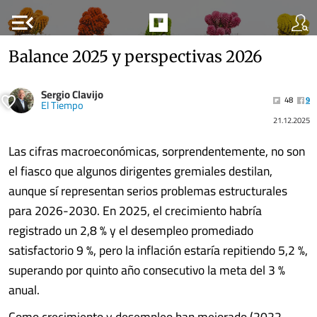
menu_open
Balance 2025 y perspectivas 2026
Sergio Clavijo
48
9
El Tiempo
21.12.2025
Las cifras macroeconómicas, sorprendentemente, no son
el fiasco que algunos dirigentes gremiales destilan,
aunque sí representan serios problemas estructurales
para 2026-2030. En 2025, el crecimiento habría
registrado un 2,8 % y el desempleo promediado
satisfactorio 9 %, pero la inflación estaría repitiendo 5,2 %,
superando por quinto año consecutivo la meta del 3 %
anual.
Como crecimiento y desempleo han mejorado (2022-