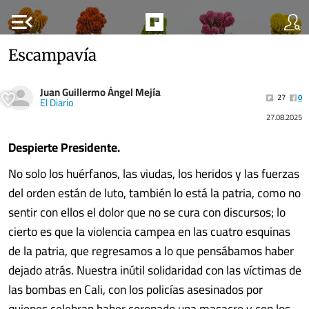
menu_open
Escampavía
Juan Guillermo Ángel Mejía
27
0
El Diario
27.08.2025
Despierte Presidente.
No solo los huérfanos, las viudas, los heridos y las fuerzas
del orden están de luto, también lo está la patria, como no
sentir con ellos el dolor que no se cura con discursos; lo
cierto es que la violencia campea en las cuatro esquinas
de la patria, que regresamos a lo que pensábamos haber
dejado atrás. Nuestra inútil solidaridad con las víctimas de
las bombas en Cali, con los policías asesinados por
quienes celebran haber coronado una masacre y con los