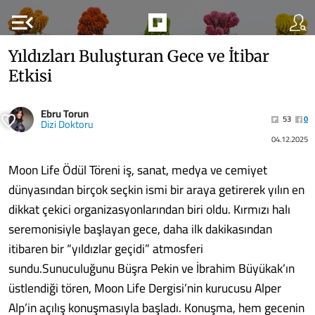
menu_open
Yıldızları Buluşturan Gece ve İtibar
Etkisi
Ebru Torun
53
0
Dizi Doktoru
04.12.2025
Moon Life Ödül Töreni iş, sanat, medya ve cemiyet
dünyasından birçok seçkin ismi bir araya getirerek yılın en
dikkat çekici organizasyonlarından biri oldu. Kırmızı halı
seremonisiyle başlayan gece, daha ilk dakikasından
itibaren bir “yıldızlar geçidi” atmosferi
sundu.Sunuculuğunu Büşra Pekin ve İbrahim Büyükak’ın
üstlendiği tören, Moon Life Dergisi’nin kurucusu Alper
Alp’in açılış konuşmasıyla başladı. Konuşma, hem gecenin