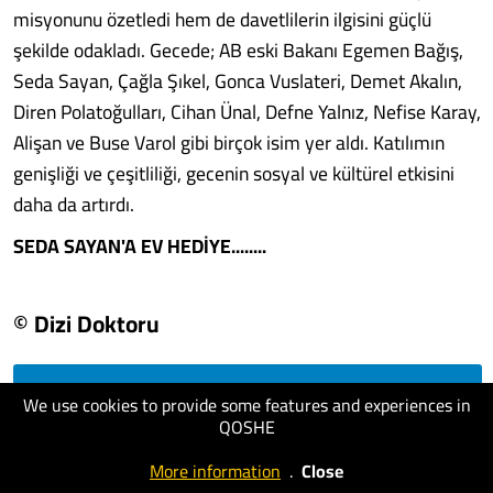
misyonunu özetledi hem de davetlilerin ilgisini güçlü
şekilde odakladı. Gecede; AB eski Bakanı Egemen Bağış,
Seda Sayan, Çağla Şıkel, Gonca Vuslateri, Demet Akalın,
Diren Polatoğulları, Cihan Ünal, Defne Yalnız, Nefise Karay,
Alişan ve Buse Varol gibi birçok isim yer aldı. Katılımın
genişliği ve çeşitliliği, gecenin sosyal ve kültürel etkisini
daha da artırdı.
SEDA SAYAN'A EV HEDİYE........
© Dizi Doktoru
visit website
We use cookies to provide some features and experiences in
QOSHE
More information
.
Close