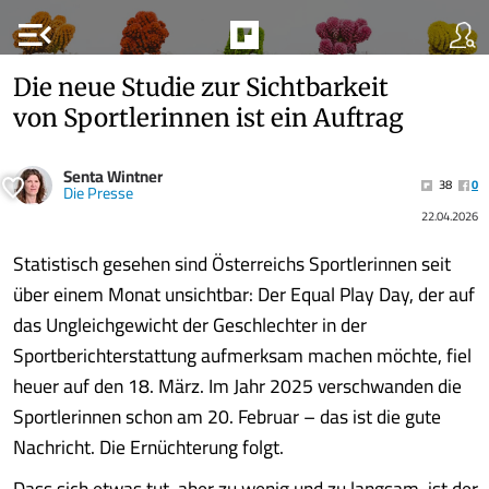
menu_open
Die neue Studie zur Sichtbarkeit
von Sportlerinnen ist ein Auftrag
Senta Wintner
38
0
Die Presse
22.04.2026
Statistisch gesehen sind Österreichs Sportlerinnen seit
über einem Monat unsichtbar: Der Equal Play Day, der auf
das Ungleichgewicht der Geschlechter in der
Sportberichterstattung aufmerksam machen möchte, fiel
heuer auf den 18. März. Im Jahr 2025 verschwanden die
Sportlerinnen schon am 20. Februar – das ist die gute
Nachricht. Die Ernüchterung folgt.
Dass sich etwas tut, aber zu wenig und zu langsam, ist der