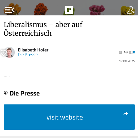
menu_open
Liberalismus – aber auf
Österreichisch
Elisabeth Hofer
49
0
Die Presse
17.08.2025
.....
© Die Presse
visit website