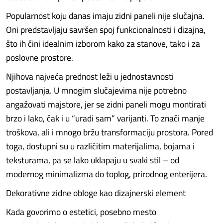
Popularnost koju danas imaju zidni paneli nije slučajna.
Oni predstavljaju savršen spoj funkcionalnosti i dizajna,
što ih čini idealnim izborom kako za stanove, tako i za
poslovne prostore.
Njihova najveća prednost leži u jednostavnosti
postavljanja. U mnogim slučajevima nije potrebno
angažovati majstore, jer se zidni paneli mogu montirati
brzo i lako, čak i u “uradi sam” varijanti. To znači manje
troškova, ali i mnogo bržu transformaciju prostora. Pored
toga, dostupni su u različitim materijalima, bojama i
teksturama, pa se lako uklapaju u svaki stil – od
modernog minimalizma do toplog, prirodnog enterijera.
Dekorativne zidne obloge kao dizajnerski element
Kada govorimo o estetici, posebno mesto