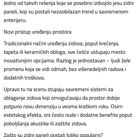
Jedno od takvih rešenja koje se posebno izdvojilo jesu zidni
paneli, koji su postali nezaobilazan trend u savremenom
enterijeru.
Novi pristup uređenju prostora
Tradicionalni načini uređenja zidova, poput krečenja,
tapeta ili keramičkih obloga, sve češće ustupaju mesto
inovativnijim opcijama. Razlog je jednostavan – ljudi žele
promenu koja se vidi odmah, bez višenedeljnih radova i
dodatnih troškova.
Upravo tu na scenu stupaju savremeni sistemi za
oblaganje zidova koji omogućavaju da prostor dobije
potpuno novu dimenziju u veoma kratkom roku. Osim
estetskog efekta, oni često nude i dodatne benefite poput
poboljšanja akustike ili zaštite zidova.
Zašto su zidni paneli postali toliko popularni?