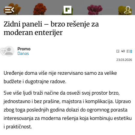
menu_open
Zidni paneli – brzo rešenje za
moderan enterijer
Promo
40
0
Danas
23.03.2026
Uređenje doma više nije rezervisano samo za velike
budžete i dugotrajne radove.
Sve više ljudi traži načine da osveži svoj prostor brzo,
jednostavno i bez prašine, majstora i komplikacija. Upravo
zbog toga poslednjih godina dolazi do ogromnog porasta
interesovanja za moderna rešenja koja kombinuju estetiku
i praktičnost.