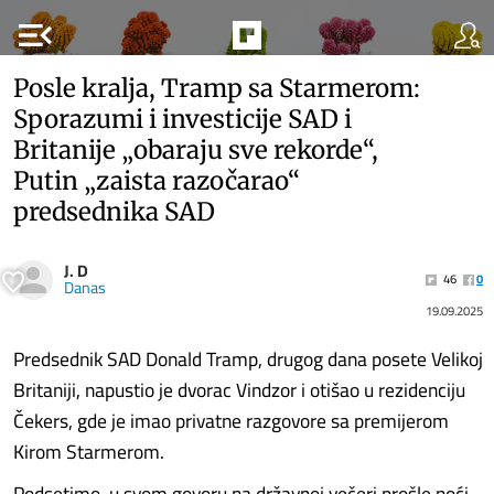
menu_open
Posle kralja, Tramp sa Starmerom:
Sporazumi i investicije SAD i
Britanije „obaraju sve rekorde“,
Putin „zaista razočarao“
predsednika SAD
J. D
46
0
Danas
19.09.2025
Predsednik SAD Donald Tramp, drugog dana posete Velikoj
Britaniji, napustio je dvorac Vindzor i otišao u rezidenciju
Čekers, gde je imao privatne razgovore sa premijerom
Kirom Starmerom.
Podsetimo, u svom govoru na državnoj večeri prošle noći,