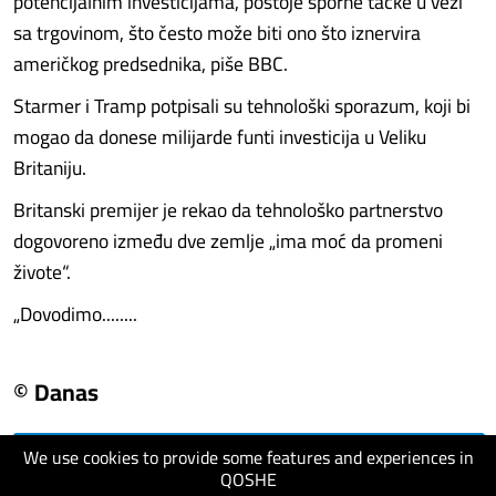
potencijalnim investicijama, postoje sporne tačke u vezi
sa trgovinom, što često može biti ono što iznervira
američkog predsednika, piše BBC.
Starmer i Tramp potpisali su tehnološki sporazum, koji bi
mogao da donese milijarde funti investicija u Veliku
Britaniju.
Britanski premijer je rekao da tehnološko partnerstvo
dogovoreno između dve zemlje „ima moć da promeni
živote“.
„Dovodimo........
© Danas
We use cookies to provide some features and experiences in
visit website
QOSHE