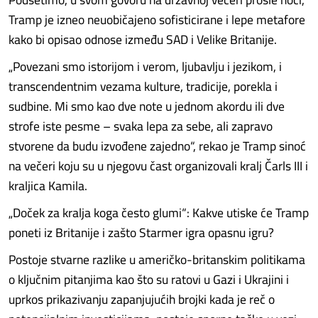
Tramp je izneo neuobičajeno sofisticirane i lepe metafore
kako bi opisao odnose između SAD i Velike Britanije.
„Povezani smo istorijom i verom, ljubavlju i jezikom, i
transcendentnim vezama kulture, tradicije, porekla i
sudbine. Mi smo kao dve note u jednom akordu ili dve
strofe iste pesme – svaka lepa za sebe, ali zapravo
stvorene da budu izvođene zajedno“, rekao je Tramp sinoć
na večeri koju su u njegovu čast organizovali kralj Čarls III i
kraljica Kamila.
„Doček za kralja koga često glumi“: Kakve utiske će Tramp
poneti iz Britanije i zašto Starmer igra opasnu igru?
Postoje stvarne razlike u američko-britanskim politikama
o ključnim pitanjima kao što su ratovi u Gazi i Ukrajini i
uprkos prikazivanju zapanjujućih brojki kada je reč o