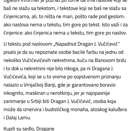
baš ne slažu sa tekstom, i tekstove koji se baš ne slažu sa
činjenicama, ali, to ništa ne mari, pošto rade pod geslom:
ako naslova nema u tekstu, tim gore po tekst. Isto važi i za
činjenice: ako činjenica nema u tekstu, tim gore po naslov.
U tekstu pod naslovom „Napadnut Dragan J. Vučićević“
pisalo je da su nepoznate osobe bacile farbu na jednu od
nekoliko Vučićevićevih nekretnina, kuću na Banovom brdu
i to dok u nekretnini nije bilo nikoga, pa ni Dragana J.
Vučićevića, koji se u to vreme po sopstvenom priznanju
nalazio u Vrnjačkoj Banji, gde je garantovano boravio
inkognito, maskiran u nerotkinju, jer je najopasnije
zanimanje u Srbiji biti Dragan J. Vučićević, osoba koja
može da iznervira i budističkog monaha, atoskog kaluđera
i Dalaj Lamu.
Kupili su sedlo, Dragane