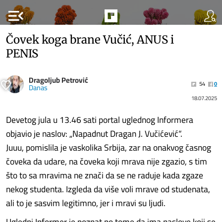
menu_open
Čovek koga brane Vučić, ANUS i
PENIS
Dragoljub Petrović
54
0
Danas
18.07.2025
Devetog jula u 13.46 sati portal uglednog Informera
objavio je naslov: „Napadnut Dragan J. Vučićević“.
Juuu, pomislila je vaskolika Srbija, zar na onakvog časnog
čoveka da udare, na čoveka koji mrava nije zgazio, s tim
što to sa mravima ne znači da se ne raduje kada zgaze
nekog studenta. Izgleda da više voli mrave od studenata,
ali to je sasvim legitimno, jer i mravi su ljudi.
Ugledni Informer je poznat po tome da ima naslove koji se