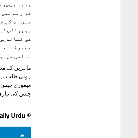
جدید چپس، ڈ
کر رہے ہیں۔
میں اس کی ق
روبوٹکس کی 
کی نشاندہی 
مضبوط بنیاد
عالمی میمور
ماہرین کے مط
ہوئی طلب نہیں
میموری چپس کی
چپس کی تیاری 
© Daily Urdu