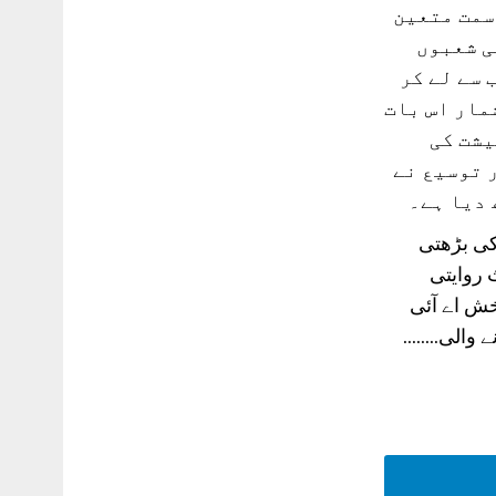
سمت متعین
ی شعبوں
 سے لے کر
مار اس بات
یشت کی
 توسیع نے
 دیا ہے۔
کی بڑھتی
 روایتی
خش اے آئی
لی........