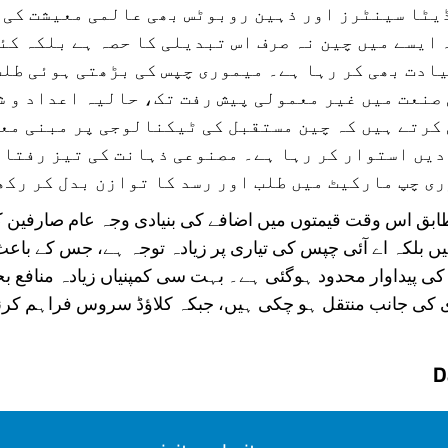
یٹا سینٹرز اور ذہین روبوٹس بھی عالمی معیشت کی 
 ایسے میں چین نہ صرف اس تبدیلی کا حصہ ہے بلکہ کئ
یادت بھی کر رہا ہے۔ میموری چپس کی بڑھتی ہوئی طلب
صنعت میں غیر معمولی پیش رفت تک، حالیہ اعداد و ش
کرتے ہیں کہ چین مستقبل کی ٹیکنالوجی پر مبنی مع
یں استوار کر رہا ہے۔ مصنوعی ذہانت کی تیز رفتار
ی چپ مارکیٹ میں طلب اور رسد کا توازن بدل کر رکھ
ابق اس وقت قیمتوں میں اضافے کی بنیادی وجہ عام صارفین 
 بلکہ اے آئی چپس کی تیاری پر زیادہ توجہ ہے، جس کے باعث
 پیداوار محدود ہوگئی ہے۔ بہت سی کمپنیاں زیادہ منافع ب
کی جانب منتقل ہو چکی ہیں، جبکہ کلاؤڈ سروس فراہم کرنے وا