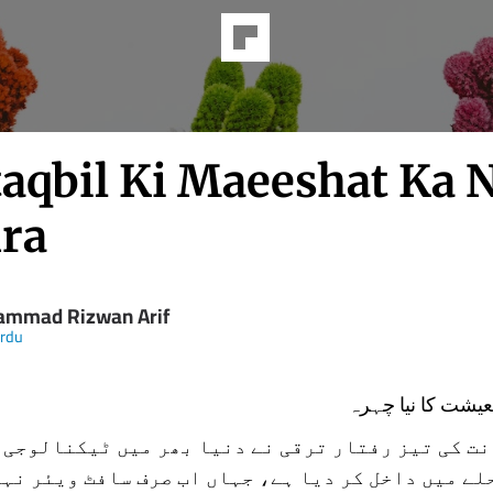
aqbil Ki Maeeshat Ka 
ra
mmad Rizwan Arif
Urdu
یشت کا نیا چہرہ
ت کی تیز رفتار ترقی نے دنیا بھر میں ٹیکنالوجی ک
لے میں داخل کر دیا ہے، جہاں اب صرف سافٹ ویئر نہ