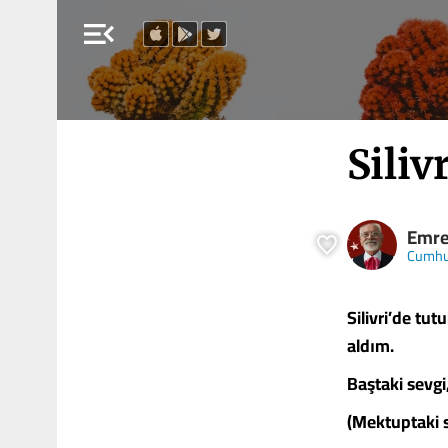
menu_open
Siliv
Emre
Cumhu
Silivri’de t
aldım.
Baştaki sevgi
(Mektuptaki s