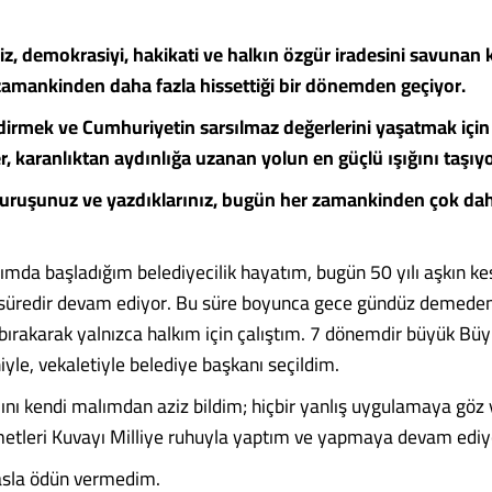
, demokrasiyi, hakikati ve halkın özgür iradesini savunan 
zamankinden daha fazla hissettiği bir dönemden geçiyor.
ndirmek ve Cumhuriyetin sarsılmaz değerlerini yaşatmak için
er, karanlıktan aydınlığa uzanan yolun en güçlü ışığını taşıy
uruşunuz ve yazdıklarınız, bugün her zamankinden çok dah
mda başladığım belediyecilik hayatım, bugün 50 yılı aşkın kes
 süredir devam ediyor. Bu süre boyunca gece gündüz demeden
 bırakarak yalnızca halkım için çalıştım. 7 dönemdir büyük B
yle, vekaletiyle belediye başkanı seçildim.
nı kendi malımdan aziz bildim; hiçbir yanlış uygulamaya gö
metleri Kuvayı Milliye ruhuyla yaptım ve yapmaya devam edi
asla ödün vermedim.