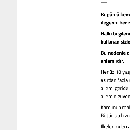
***
Bugün ülkemiz
değerini her 
Halkı bilgile
kullanan sizl
Bu nedenle d
anlamlıdır.
Henüz 18 yaşı
asırdan fazla
ailemi geride
ailemin güveni
Kamunun malı
Bütün bu hiz
İlkelerimden 