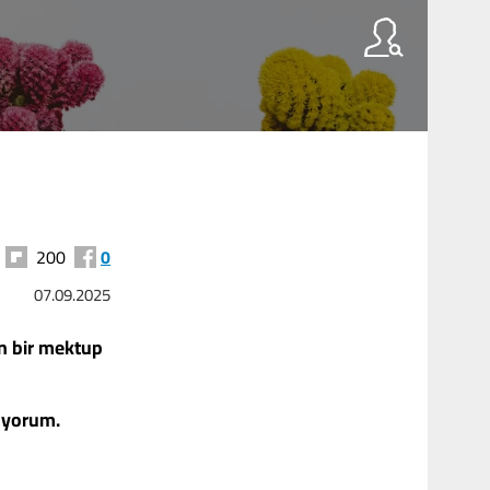
200
0
07.09.2025
n bir mektup
lıyorum.