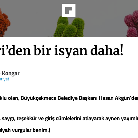
ri’den bir isyan daha!
 Kongar
riyet
utuklu olan, Büyükçekmece Belediye Başkanı Hasan Akgün’de
, saygı, teşekkür ve giriş cümlelerini atlayarak aynen yayım
iyah vurgular benim.)