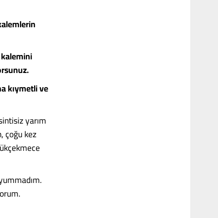
kalemlerin
 kalemini
orsunuz.
a kıymetli ve
intisiz yarım
, çoğu kez
üyükçekmece
z yummadım.
yorum.