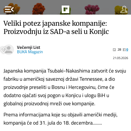
menu_open
Veliki potez japanske kompanije:
Proizvodnju iz SAD-a seli u Konjic
Večernji List
28
0
BUKA Magazin
21.05.2026
Japanska kompanija Tsubaki-Nakashima zatvorit će svoju
fabriku u američkoj saveznoj državi Tennessee, a dio
proizvodnje preseliti u Bosnu i Hercegovinu, čime će
dodatno ojačati svoj pogon u Konjicu i ulogu BiH u
globalnoj proizvodnoj mreži ove kompanije.
Prema informacijama koje su objavili američki mediji,
kompanija će od 31. jula do 18. decembra........