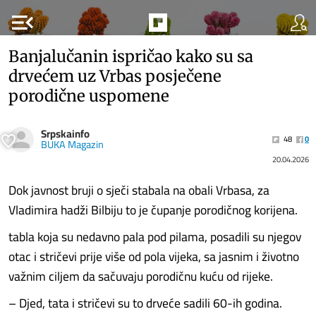
menu_open
Banjalučanin ispričao kako su sa
drvećem uz Vrbas posječene
porodične uspomene
Srpskainfo
48
0
BUKA Magazin
20.04.2026
Dok javnost bruji o sječi stabala na obali Vrbasa, za
Vladimira hadži Bilbiju to je čupanje porodičnog korijena.
tabla koja su nedavno pala pod pilama, posadili su njegov
otac i stričevi prije više od pola vijeka, sa jasnim i životno
važnim ciljem da sačuvaju porodičnu kuću od rijeke.
– Djed, tata i stričevi su to drveće sadili 60-ih godina.