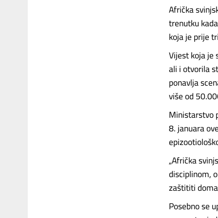
Afrička svinjs
trenutku kada
koja je prije 
Vijest koja je
ali i otvorila
ponavlja scen
više od 50.00
Ministarstvo p
8. januara ov
epizootiološk
„Afrička svinj
disciplinom,
zaštititi doma
Posebno se up