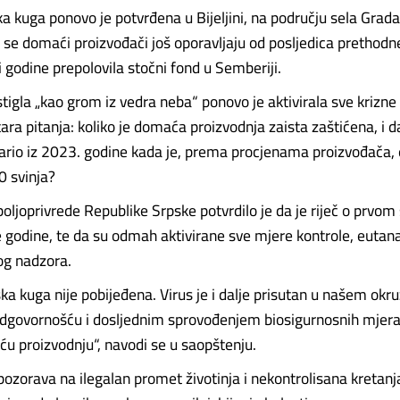
ka kuga ponovo je potvrđena u Bijeljini, na području sela Gradac
 se domaći proizvođači još oporavljaju od posljedica prethodn
tri godine prepolovila stočni fond u Semberiji.
 stigla „kao grom iz vedra neba“ ponovo je aktivirala sve kriz
 stara pitanja: koliko je domaća proizvodnja zaista zaštićena, i da
ario iz 2023. godine kada je, prema procjenama proizvođača,
0 svinja?
oljoprivrede Republike Srpske potvrdilo je da je riječ o prvom
e godine, te da su odmah aktivirane sve mjere kontrole, eutanaz
og nadzora.
ska kuga nije pobijeđena. Virus je i dalje prisutan u našem ok
 odgovornošću i dosljednim sprovođenjem biosigurnosnih mje
ću proizvodnju“, navodi se u saopštenju.
ozorava na ilegalan promet životinja i nekontrolisana kretanja