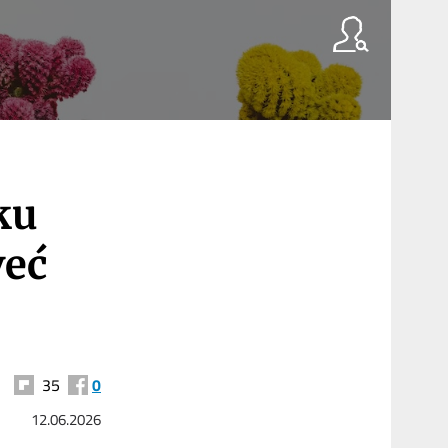
ku
već
35
0
12.06.2026