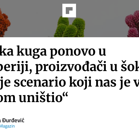
čka kuga ponovo u
eriji, proizvođači u šo
je scenario koji nas je 
om uništio“
a Đurđević
Magazin