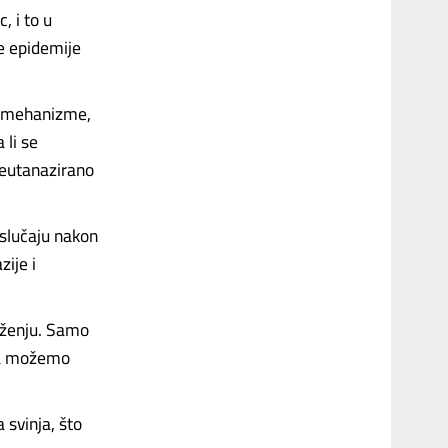
, i to u
e epidemije
ne mehanizme,
 li se
 eutanazirano
 slučaju nakon
ije i
ruženju. Samo
ra možemo
 svinja, što