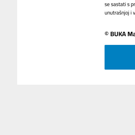
se sastati s 
unutrašnjoj i v
© BUKA Ma