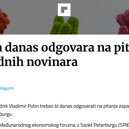
n danas odgovara na pi
dnih novinara
Magazin
dnik Vladimir Putin trebao bi danas odgovarati na pitanja zap
burgu.
Međunarodnog ekonomskog foruma u Sankt Peterburgu (SPIEF