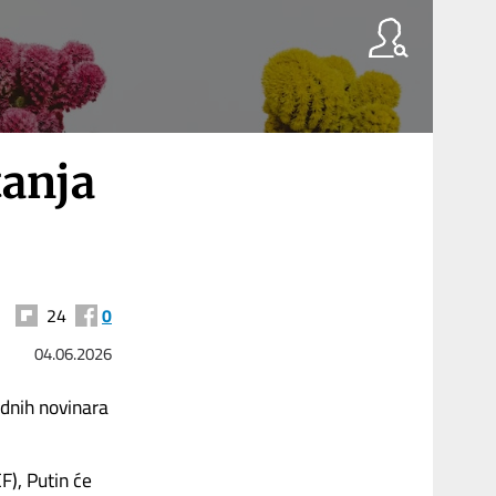
tanja
24
0
04.06.2026
adnih novinara
), Putin će