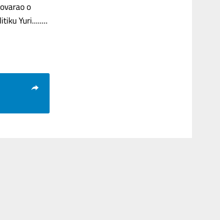
govarao o
iku Yuri........