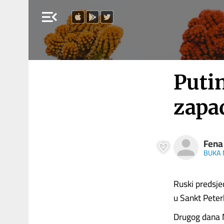
menu_open
Puti
zapa
Fena
BUKA 
Ruski predsje
u Sankt Peter
Drugog dana 