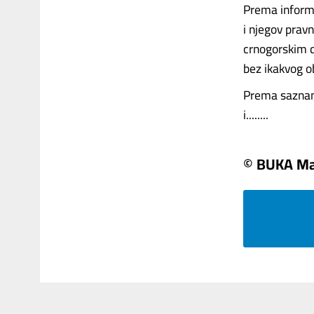
Prema informa
i njegov prav
crnogorskim d
bez ikakvog o
Prema saznanji
i........
© BUKA Ma