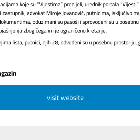
cijama koje su “Vijestima” prenijeli, urednik portala “Vijesti
ni zastupnik, advokat Miroje Jovanović, putnicima, isključivo 
okumentima, oduzimani su pasoši i sprovođeni su u posebnu p
bjašnjenja zbog čega im je ograničeno kretanje.
ma lista, putnici, njih 28, odvedeni su u posebnu prostoriju, g
gazin
visit website