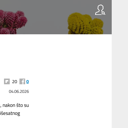
20
0
04.06.2026
, nakon što su
 višesatnog