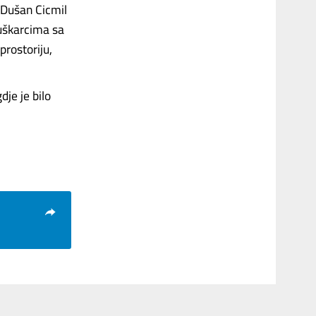
” Dušan Cicmil
muškarcima sa
rostoriju,
dje je bilo