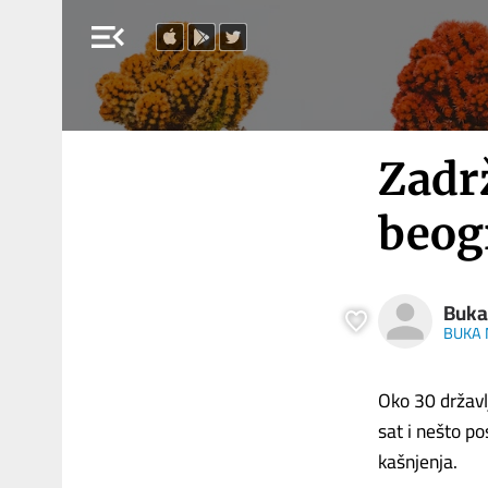
menu_open
Zadr
beog
Buka 
BUKA 
Oko 30 državl
sat i nešto pos
kašnjenja.