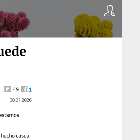
puede
49
1
08.01.2026
 estamos
n hecho casual