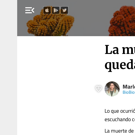
menu_open
La m
qued
Marl
BioBio
Lo que ocurri
escuchando c
La muerte de 