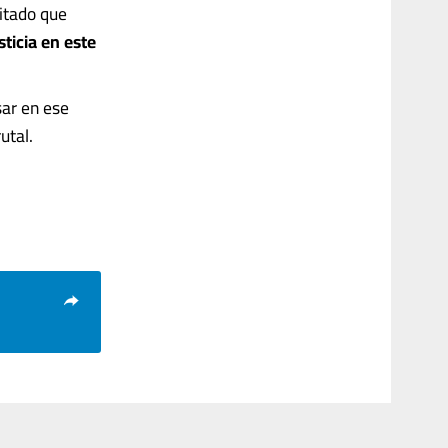
itado que
sticia en este
sar en ese
utal.