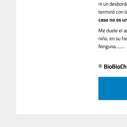
ni un desbord
terminó con l
caso no es un
Me duele el a
niño, en su fa
Ninguna........
© BioBioCh