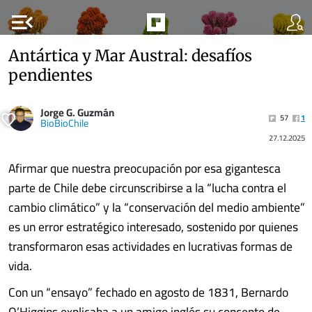
menu_open
Antártica y Mar Austral: desafíos
pendientes
Jorge G. Guzmán
57
1
BioBioChile
27.12.2025
Afirmar que nuestra preocupación por esa gigantesca
parte de Chile debe circunscribirse a la “lucha contra el
cambio climático” y la “conservación del medio ambiente”
es un error estratégico interesado, sostenido por quienes
transformaron esas actividades en lucrativas formas de
vida.
Con un “ensayo” fechado en agosto de 1831, Bernardo
O’Higgins explicaba a un amigo inglés su concepto de