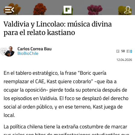
menu_open
Valdivia y Lincolao: música divina
para el relato kastiano
Carlos Correa Bau
58
0
BioBioChile
12.04.2026
En el tablero estratégico, la frase “Boric quería
reemplazar el CAE, Kast quiere cobrarlo” -que iba a
ocupar la oposición- pierde toda su potencia después de
los episodios en Valdivia. El foco se desplazó del derecho
social al orden público, y en ese terreno, Kast juega de
local.
La política chilena tiene la extraña costumbre de marcar
sus ciclos con hitos de manifestaciones estudiantiles que