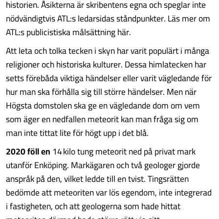
historien. Åsikterna är skribentens egna och speglar inte
nödvändigtvis ATL:s ledarsidas ståndpunkter. Läs mer om
ATL:s publicistiska målsättning här.
Att leta och tolka tecken i skyn har varit populärt i många
religioner och historiska kulturer. Dessa himlatecken har
setts förebåda viktiga händelser eller varit vägledande för
hur man ska förhålla sig till större händelser. Men när
Högsta domstolen ska ge en vägledande dom om vem
som äger en nedfallen meteorit kan man fråga sig om
man inte tittat lite för högt upp i det blå.
2020 föll en
14 kilo tung meteorit ned på privat mark
utanför Enköping. Markägaren och två geologer gjorde
anspråk på den, vilket ledde till en tvist. Tingsrätten
bedömde att meteoriten var lös egendom, inte integrerad
i fastigheten, och att geologerna som hade hittat