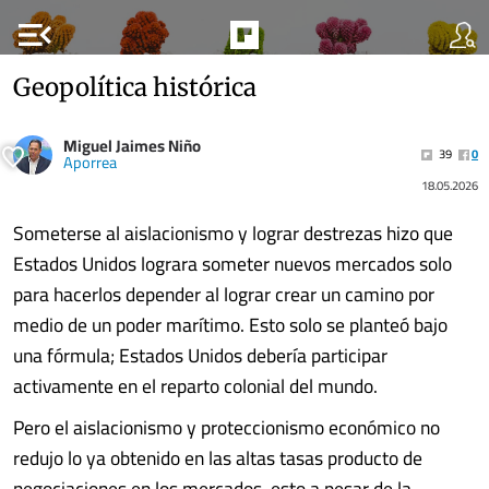
menu_open
Geopolítica histórica
Miguel Jaimes Niño
39
0
Aporrea
18.05.2026
Someterse al aislacionismo y lograr destrezas hizo que
Estados Unidos lograra someter nuevos mercados solo
para hacerlos depender al lograr crear un camino por
medio de un poder marítimo. Esto solo se planteó bajo
una fórmula; Estados Unidos debería participar
activamente en el reparto colonial del mundo.
Pero el aislacionismo y proteccionismo económico no
redujo lo ya obtenido en las altas tasas producto de
negociaciones en los mercados, esto a pesar de la