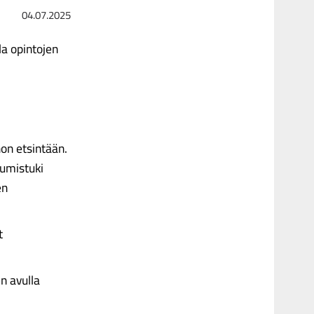
04.07.2025
la opintojen
non etsintään.
sumistuki
en
t
n avulla