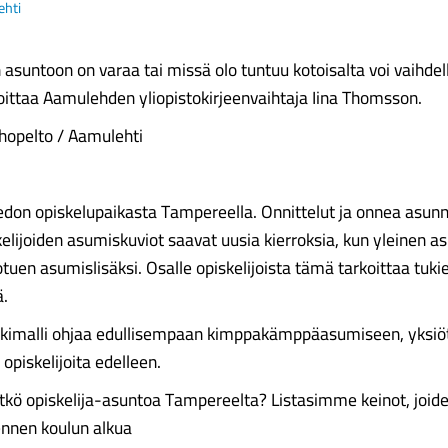
ehti
 asuntoon on varaa tai missä olo tuntuu kotoisalta voi vaihdel
joittaa Aamulehden yliopistokirjeenvaihtaja Iina Thomsson.
Ahopelto / Aamulehti
tiedon opiskelupaikasta Tampereella. Onnittelut ja onnea asun
kelijoiden asumiskuviot saavat uusia kierroksia, kun yleinen a
tuen asumislisäksi. Osalle opiskelijoista tämä tarkoittaa tuki
ä.
tukimalli ohjaa edullisempaan kimppakämppäasumiseen, yksiö
opiskelijoita edelleen.
sitkö opiskelija-asuntoa Tampereelta? Listasimme keinot, joide
ennen koulun alkua