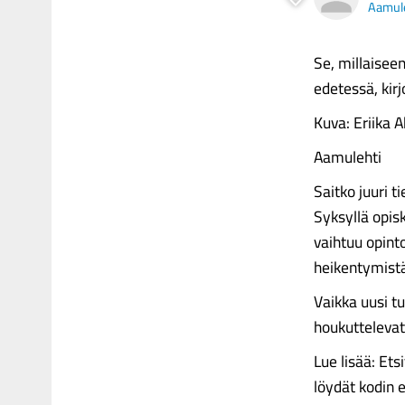
Aamul
Se, millaiseen
edetessä, kir
Kuva: Eriika 
Aamulehti
Saitko juuri 
Syksyllä opis
vaihtuu opinto
heikentymist
Vaikka uusi 
houkuttelevat 
Lue lisää: Et
löydät kodin 