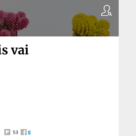
s vai
53
0