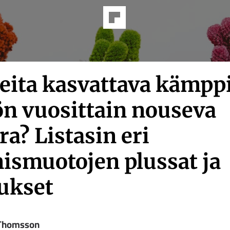
eita kasvattava kämppi
ön vuosittain nouseva
a? Listasin eri
ismuotojen plussat ja
ukset
 Thomsson