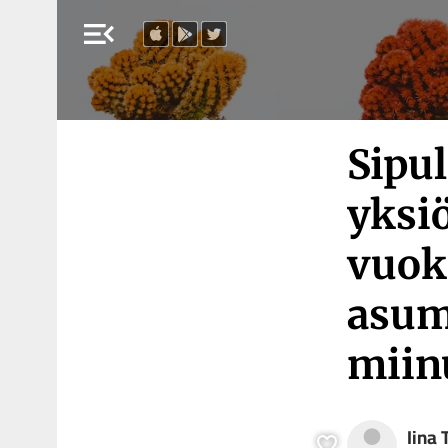
menu_open
Sipul
yksi
vuokr
asum
miin
Iina