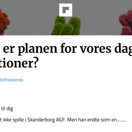
er pla­nen for vores da
­tio­ner?
Stiftstidende
til dig
t ikke spille i Skanderborg AGF. Men han endte som en........