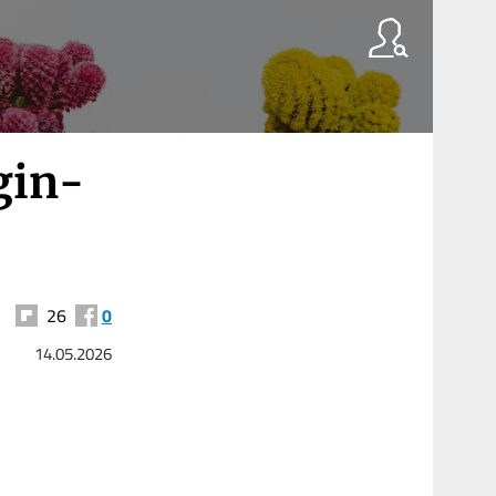
g­in­
26
0
14.05.2026