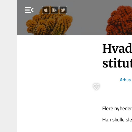
menu_open
Hvad 
sti­tu
Århus 
Flere nyheder 
Han skulle sle