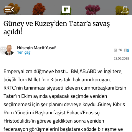
menu_open
Güney ve Kuzey’den Tatar’a savaş
açıldı!
Hüseyin Macit Yusuf
50
0
Yeniçağ
23.05.2025
Emperyalizm düğmeye bastı… BM,AB,ABD ve İngiltere,
büyük Türk Milleti’nin Kıbrıs’taki haklarını koruyan,
KKTC’nin tanınması siyaseti izleyen cumhurbaşkanı Ersin
Tatar’ın Ekim ayında yapılacak seçimde yeniden
seçilmemesi için şer planını devreye koydu..Güney Kıbrıs
Rum Yönetimi Başkanı faşist Eokacı/Enosisçi
Hristodulidis’in göreve geldikten sonra yeniden
federasyon görüşmelerini başlatarak sözde birleşme ve