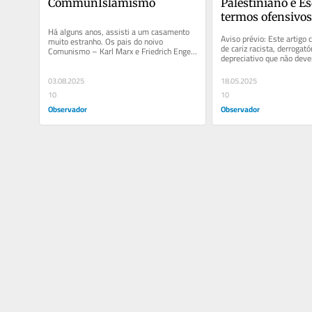
CommunIslamismo
Palestiniano e Es
termos ofensivos
Há alguns anos, assisti a um casamento 
Aviso prévio: Este artigo 
muito estranho. Os pais do noivo 
de cariz racista, derrogatór
Comunismo – Karl Marx e Friedrich Engels 
depreciativo que não devem
–, sentaram-se a uma mesa e...
ou ensinadas, mas evitada
03.08.2025
18.05.2025
10
10
Observador
Observador