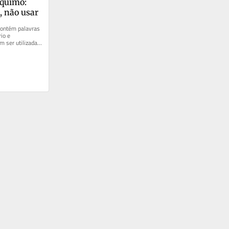
quimó: 
, não usar
contém palavras 
io e 
 ser utilizadas 
s...