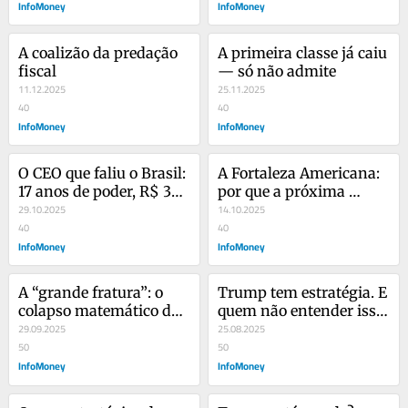
InfoMoney
tarde)
InfoMoney
A coalizão da predação 
A primeira classe já caiu 
fiscal
— só não admite
11.12.2025
25.11.2025
40
40
InfoMoney
InfoMoney
O CEO que faliu o Brasil: 
A Fortaleza Americana: 
17 anos de poder, R$ 35 
por que a próxima 
bilhões de rombo e uma 
29.10.2025
década pertence aos 
14.10.2025
dívida de R$ 9,4 trilhões
40
Estados Unidos
40
InfoMoney
InfoMoney
A “grande fratura”: o 
Trump tem estratégia. E 
colapso matemático da 
quem não entender isso, 
China
29.09.2025
vai ficar para trás
25.08.2025
50
50
InfoMoney
InfoMoney