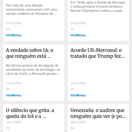
sendo redesenhado
Em 1938, após o Acordo de Munique, 
Por mais de uma década, 
o então primeiro-ministro britânico 
economistas conviveram com uma 
Neville Chamberlain voltou a Londres 
versão moderna do Paradoxo de 
exibindo um papel assinado por 
Solow: a inteligência artificial estava 
Adolf...
em toda parte, menos...
25.03.2026
04.03.2026
40
40
InfoMoney
InfoMoney
A verdade sobre IA: o 
Acordo UE-Mercosul: o 
que ninguém está 
tratado que Trump fez 
contando – e como 
acontecer
Na última semana de divulgação de 
lucrar com isso
resultados do setor de tecnologia, no 
início de 2026, a Microsoft perdeu 
aproximadamente US$ 357 bilhões 
em...
19.02.2026
26.01.2026
50
40
InfoMoney
InfoMoney
O silêncio que grita: a 
Venezuela: o xadrez que 
queda do Irã e a 
ninguém quis ver (e por 
anatomia da hipocrisia 
16.01.2026
que o Brasil precisa 
06.01.2026
moral
70
acordar antes que seja 
50