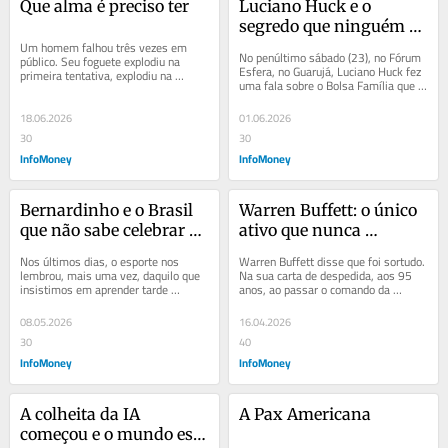
Que alma é preciso ter
Luciano Huck e o 
segredo que ninguém 
Um homem falhou três vezes em 
conta sobre o Bolsa 
No penúltimo sábado (23), no Fórum 
público. Seu foguete explodiu na 
Família: ele foi 
Esfera, no Guarujá, Luciano Huck fez 
primeira tentativa, explodiu na 
uma fala sobre o Bolsa Família que 
desenhado por 
segunda e explodiu na terceira. Em 
provocou exatamente a reação que 
qualquer lugar do...
economistas liberais
o...
18.06.2026
01.06.2026
30
30
InfoMoney
InfoMoney
Bernardinho e o Brasil 
Warren Buffett: o único 
que não sabe celebrar 
ativo que nunca 
seus ídolos
deprecia
Nos últimos dias, o esporte nos 
Warren Buffett disse que foi sortudo. 
lembrou, mais uma vez, daquilo que 
Na sua carta de despedida, aos 95 
insistimos em aprender tarde 
anos, ao passar o comando da 
demais. Perdemos Oscar Schmidt, o 
Berkshire Hathaway para Greg Abel 
maior jogador de...
depois de sete...
08.05.2026
16.04.2026
30
40
InfoMoney
InfoMoney
A colheita da IA 
A Pax Americana
começou e o mundo está 