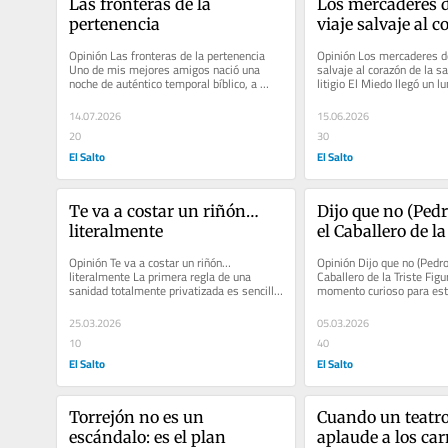
Las fronteras de la 
Los mercaderes de
pertenencia
viaje salvaje al c
la santa máquina 
Opinión Las fronteras de la pertenencia 
Opinión Los mercaderes de 
Uno de mis mejores amigos nació una 
salvaje al corazón de la s
noche de auténtico temporal bíblico, a 
litigio El Miedo llegó un lun
orillas del lago Malawi. Sus...
parecía apropiado....
14.07.2026
15.06.2026
20
30
El Salto
El Salto
Te va a costar un riñón… 
Dijo que no (Pedr
literalmente
el Caballero de la 
Figura)
Opinión Te va a costar un riñón… 
Opinión Dijo que no (Pedro
literalmente La primera regla de una 
Caballero de la Triste Figur
sanidad totalmente privatizada es sencilla: 
momento curioso para esta
no te descuides —y, hagas lo...
instante casi inédito en el 
25.03.2026
05.03.2026
10
40
El Salto
El Salto
Torrejón no es un 
Cuando un teatro 
escándalo: es el plan
aplaude a los car