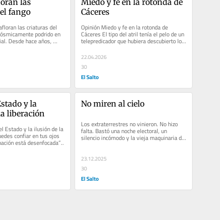
oran las 
Miedo y fe en la rotonda de 
del fango
Cáceres
loran las criaturas del 
Opinión Miedo y fe en la rotonda de 
cósmicamente podrido en 
Cáceres El tipo del atril tenía el pelo de un 
ial. Desde hace años, 
telepredicador que hubiera descubierto los 
ás, quizá...
esteroides. Peinado...
22.04.2026
30
El Salto
Estado y la 
No miren al cielo
la liberación
Los extraterrestres no vinieron. No hizo 
l Estado y la ilusión de la 
falta. Bastó una noche electoral, un 
edes confiar en tus ojos 
silencio incómodo y la vieja maquinaria del 
ación está desenfocada”. 
poder funcionando como...
23.12.2025
30
El Salto