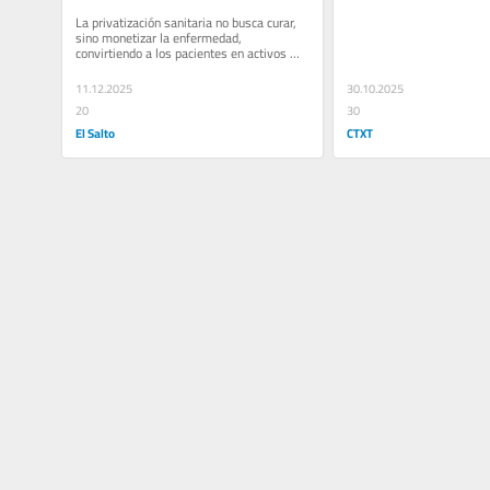
la verdad
La privatización sanitaria no busca curar, 
sino monetizar la enfermedad, 
convirtiendo a los pacientes en activos 
financieros y la salud en un lujo....
11.12.2025
30.10.2025
20
30
El Salto
CTXT