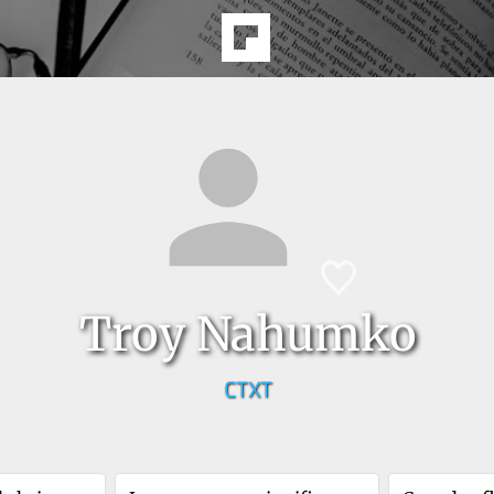
Troy Nahumko
CTXT