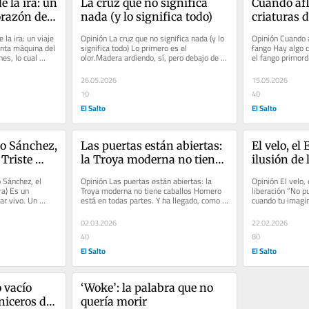
 la ira: un 
La cruz que no significa 
Cuando afl
orazón de 
nada (y lo significa todo)
criaturas 
del litigio
la ira: un viaje 
Opinión La cruz que no significa nada (y lo 
Opinión Cuando af
anta máquina del 
significa todo) Lo primero es el 
fango Hay algo 
es, lo cual 
olor.Madera ardiendo, sí, pero debajo de 
el fango primord
eso, algo más dulce y más...
décadas, quizá m
26.05.2026
15.05.2026
10
40
El Salto
El Salto
o Sánchez, 
Las puertas están abiertas: 
El velo, el 
Triste 
la Troya moderna no tiene 
ilusión de 
caballos
 Sánchez, el 
Opinión Las puertas están abiertas: la 
Opinión El velo, e
a) Es un 
Troya moderna no tiene caballos Homero 
liberación “No pu
r vivo. Un 
está en todas partes. Y ha llegado, como 
cuando tu imagin
que...
siempre, justo a tiempo. Hoy...
Mark...
02.03.2026
22.02.2026
40
80
El Salto
El Salto
vacío 
‘Woke’: la palabra que no 
niceros de 
quería morir