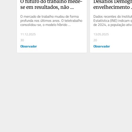
O futuro do trabalho mede-
Desafios Demográ
se em resultados, não 
envelhecimento 
em horas 
da população
O mercado de trabalho mudou de forma 
Dados recentes do Institut
profunda nos últimos anos. O teletrabalho  
Estatística (INE) indicam 
consolidou-se, o modelo híbrido 
de 2024, a população ativ
estabilizou e apareceram novos...
de mais de 5,4 milhões...
11.12.2025
13.05.2025
30
20
Observador
Observador