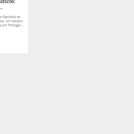
ficos: 
o Nacional de 
que, em outubro 
a em Portugal é 