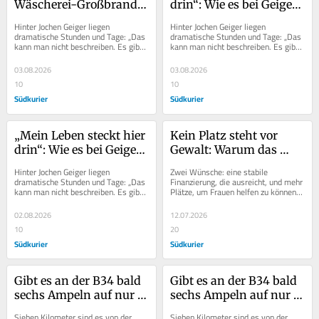
Wäscherei-Großbrand 
drin“: Wie es bei Geiger 
um Unternehmen 
Textil nach dem Brand 
Hinter Jochen Geiger liegen 
Hinter Jochen Geiger liegen 
kämpfen: „Mein Leben 
weitergeht
dramatische Stunden und Tage: „Das 
dramatische Stunden und Tage: „Das 
kann man nicht beschreiben. Es gibt 
kann man nicht beschreiben. Es gibt 
steckt hier drin“
nicht Schlimmeres, als wenn man da 
nicht Schlimmeres, als wenn man da 
steht und...
steht und...
03.08.2026
03.08.2026
10
10
Südkurier
Südkurier
„Mein Leben steckt hier 
Kein Platz steht vor 
drin“: Wie es bei Geiger 
Gewalt: Warum das 
Textil nach dem Brand 
Frauenhaus Waldshut 
Hinter Jochen Geiger liegen 
Zwei Wünsche: eine stabile 
weitergeht
mehr Plätze braucht
dramatische Stunden und Tage: „Das 
Finanzierung, die ausreicht, und mehr 
kann man nicht beschreiben. Es gibt 
Plätze, um Frauen helfen zu können. 
nicht Schlimmeres, als wenn man da 
Ansonsten gilt für die drei Frauen: 
steht und...
„Wir...
02.08.2026
12.07.2026
10
20
Südkurier
Südkurier
Gibt es an der B34 bald 
Gibt es an der B34 bald 
sechs Ampeln auf nur 
sechs Ampeln auf nur 
sieben Kilometern?
sieben Kilometern?
Sieben Kilometer sind es von der 
Sieben Kilometer sind es von der 