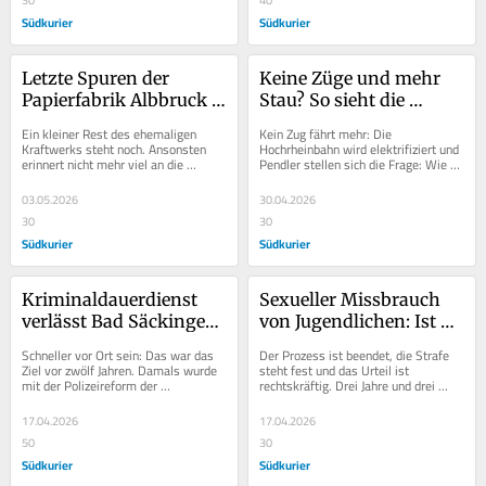
Südkurier
Südkurier
Letzte Spuren der 
Keine Züge und mehr 
Papierfabrik Albbruck 
Stau? So sieht die 
verschwinden: Jetzt 
Verkehrssituation seit 
Ein kleiner Rest des ehemaligen 
Kein Zug fährt mehr: Die 
entscheidet sich die 
dem Ausfall der 
Kraftwerks steht noch. Ansonsten 
Hochrheinbahn wird elektrifiziert und 
erinnert nicht mehr viel an die 
Pendler stellen sich die Frage: Wie 
Zukunft des Areals
Hochrheinbahn aus
Papierfabrik Albbruck. Und es wird 
komme ich zur Arbeit? Mit dem...
auch nicht mehr...
03.05.2026
30.04.2026
30
30
Südkurier
Südkurier
Kriminaldauerdienst 
Sexueller Missbrauch 
verlässt Bad Säckingen: 
von Jugendlichen: Ist 
Was das für den 
der Ex-Pfarrer schon im 
Schneller vor Ort sein: Das war das 
Der Prozess ist beendet, die Strafe 
Hochrhein bedeutet
Gefängnis?
Ziel vor zwölf Jahren. Damals wurde 
steht fest und das Urteil ist 
mit der Polizeireform der 
rechtskräftig. Drei Jahre und drei 
Kriminaltechnische Dauerdienst in 
Monate muss der Ex-Pfarrer der 
die Fläche...
ehemaligen...
17.04.2026
17.04.2026
50
30
Südkurier
Südkurier