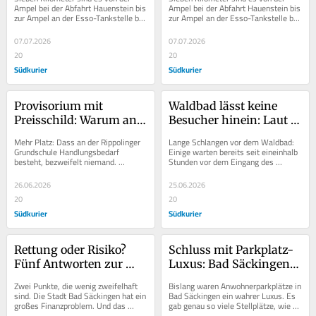
Ampel bei der Abfahrt Hauenstein bis 
Ampel bei der Abfahrt Hauenstein bis 
zur Ampel an der Esso-Tankstelle bei 
zur Ampel an der Esso-Tankstelle bei 
Dogern. Sieben Kilometer 
Dogern. Sieben Kilometer 
Bundesstraße. Der...
Bundesstraße. Der...
07.07.2026
07.07.2026
20
20
Südkurier
Südkurier
Provisorium mit 
Waldbad lässt keine 
Preisschild: Warum an 
Besucher hinein: Laut 
der Grundschule 
Aushang kann die 
Mehr Platz: Dass an der Rippolinger 
Lange Schlangen vor dem Waldbad: 
Rippolingen die 
Sicherheit nicht mehr 
Grundschule Handlungsbedarf 
Einige warten bereits seit eineinhalb 
besteht, bezweifelt niemand. 
Stunden vor dem Eingang des 
günstige Lösung zu 
gewährleistet werden
Schließlich stiegen die Schülerzahlen 
Freibades in Bad Säckingen. Doch 
teuer ist
von aktuell 41...
scheinbar wird...
26.06.2026
25.06.2026
20
20
Südkurier
Südkurier
Rettung oder Risiko? 
Schluss mit Parkplatz-
Fünf Antworten zur 
Luxus: Bad Säckingen 
Aqualon-Übernahme 
stoppt die Reservierung 
Zwei Punkte, die wenig zweifelhaft 
Bislang waren Anwohnerparkplätze in 
durch die Stadt
für Anwohner
sind. Die Stadt Bad Säckingen hat ein 
Bad Säckingen ein wahrer Luxus. Es 
großes Finanzproblem. Und das 
gab genau so viele Stellplätze, wie 
Aqualon ist eine wichtige Einrichtung. 
auch Ausweise ausgegeben wurden. 