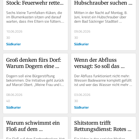
Stock: Feuerwehr rettet 
Hubschrauber suchen 
sechs Turmfalken-
den Rhein bei Bad 
Sechs kleine Turmfalken-Küken, die 
Mitten in der Nacht auf Montag, 8. 
Küken aus dem 
Säckingen ab
im Blumenkasten sitzen und darauf 
Juni, kreist ein Hubschrauber über 
warten, dass ihre Eltern sie füttern. 
dem Bad Säckinger Stadtteil 
Blumenkasten
Ein Schauspiel, das eine Bad 
Wallbach. Christoph Efinger, 
Säckingerin...
Pressesprecher beim...
10.06.2026
09.06.2026
30
30
Südkurier
Südkurier
Groß denken fürs Dorf: 
Wenn der Abfluss 
Warum Dogern eine 
versagt: So soll das 
Bürgerstiftung 
Hornbergbecken im 
Dogern soll eine Bürgerstiftung 
Der Abfluss funktioniert nicht mehr: 
bekommt
Notfall leer werden
bekommen. Die Initiative geht zurück 
Wessen Badewanne komplett gefüllt 
auf Marcel Obert. „Meine Frau und ich 
ist und wer das Wasser nicht mehr 
haben keine Kinder und haben 
ablassen kann, der hat ein Problem....
überlegt,...
08.06.2026
03.06.2026
40
30
Südkurier
Südkurier
Warum schwimmt ein 
Shitstorm trifft 
Floß auf dem 
Rettungsdienst: Rotes 
Eggbergbecken?
Kreuz positioniert sich 
Ein Floß auf dem Eggbergbecken: Hat 
Ein Video in den sozialen Medien 