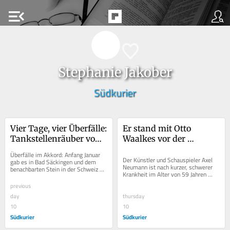
menu_open
Stephanie Jakober
Südkurier
Vier Tage, vier Überfälle: 
Er stand mit Otto 
Tankstellenräuber von 
Waalkes vor der 
Bad Säckingen steht vor 
Kamera: Trauer um 
Überfälle im Akkord: Anfang Januar 
Gericht
Schauspieler Axel 
Der Künstler und Schauspieler Axel 
gab es in Bad Säckingen und dem 
Neumann ist nach kurzer, schwerer 
benachbarten Stein in der Schweiz 
Neumann (59)
Krankheit im Alter von 59 Jahren 
eine kleine Serie von 
gestorben. In Bad Säckingen geboren 
Tankstellenüberfällen....
previous
und in...
day
thursday
10
10
Südkurier
Südkurier