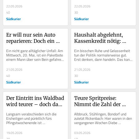
mittlerweile seit einem Jahr 
Säckingen spitzt sich weiter zu. Im 
entwidmet und steht...
Rathaus gilt mittlerweile ein...
22.05.2026
22.05.2026
40
30
Südkurier
Südkurier
Er will nur sein Auto 
Haushalt abgelehnt, 
reparieren: Doch ein 
Kassenkredit nötig: 
Paketbote fährt ihm 
Warum Bad Säckingen 
Ein nicht ganz alltäglicher Unfall: Am 
Ein bisschen Ruhe und Gelassenheit 
über sein Bein
jetzt nicht länger 
Mittwoch, 20. Mai, ist ein Paketbote 
tun der Politik normalerweise gut. 
einem Mann über sein Bein gefahren. 
Erst denken, dann handeln. Das kann 
warten darf
Wie war es dazu gekommen? Der...
so manche hitzige Diskussionen 
vermeiden und...
21.05.2026
21.05.2026
40
30
Südkurier
Südkurier
Der Eintritt ins Waldbad 
Teure Spritpreise: 
wird teurer – doch das 
Nimmt die Zahl der 
ist nur ein Tropfen auf 
Diebstähle zu?
Langsam verabschieden sich die 
Albbruck, Stühlingen, Bondorf und 
den heißen Stein
Eisheiligen und pünktlich fürs 
zuletzt Rickenbach: Hier waren in den 
Pfingstwochenende ist 
vergangenen Wochen Diebe 
Sommerwetter angesagt. Zeit für 
unterwegs. Ihr Ziel war nicht Bargeld, 
einen Ausflug ins Waldbad? Für...
Schmuck oder...
19.05.2026
03.05.2026
30
40