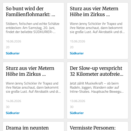
So bunt wird der 
Sturz aus vier Metern 
Familienflohmarkt: 
Höhe im Zirkus 
Dachboden-Schätze 
Peppino: So geht es 
Stöbern, feilschen und echte Schätze 
Wenn Jenny Schickler ihr Trapez und 
Spielzeug und Kurioses 
Artistin Jenny Schickler 
entdecken: Am Samstag, 20. Juni, 
ihre Netze anschaut, dann bekommt 
findet der beliebte SÜDKURIER-
sie große Lust. Auf Akrobatik und die 
im Schatten der Bäume
heute
Familienflohmarkt auf der Wiese vor 
Höhe. „Aber ich darf noch nicht“,...
der...
16.06.2026
15.06.2026
20
20
Südkurier
Südkurier
Sturz aus vier Metern 
Der Slow-up verspricht 
Höhe im Zirkus 
32 Kilometer autofreies 
Peppino: So geht es 
Sommerglück – doch es 
Wenn Jenny Schickler ihr Trapez und 
Jetzt zählt Muskelkraft – ob beim 
Artistin Jenny Schickler 
gibt einige Änderungen
ihre Netze anschaut, dann bekommt 
Radeln, Joggen, Wandern oder auf 
sie große Lust. Auf Akrobatik und die 
Inline-Skates. Hauptsache Bewegung 
heute
Höhe. „Aber ich darf noch nicht“,...
und Hauptsache ohne Motor. Denn 
am Sonntag,...
14.06.2026
13.06.2026
30
30
Südkurier
Südkurier
Drama im neunten 
Vermisste Personen: 