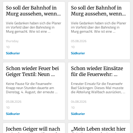
So soll der Bahnhof in 
So soll der Bahnhof in 
Murg aussehen, wenn 
Murg aussehen, wenn 
die Bauarbeiten beendet 
die Bauarbeiten beendet 
Viele Gedanken haben sich die Planer 
Viele Gedanken haben sich die Planer 
sind
sind
im Vorfeld über den Bahnsteig in 
im Vorfeld über den Bahnsteig in 
Murg gemacht. Wie ist eine 
Murg gemacht. Wie ist eine 
barrierefreie Erschließung möglich? 
barrierefreie Erschließung möglich? 
Eine nicht...
Eine nicht...
thursday
05.08.2026
10
10
Südkurier
Südkurier
Schon wieder Feuer bei 
Schon wieder Einsätze 
Geiger Textil: Neun 
für die Feuerwehr: 
Stunden Kampf gegen 
Dieses Mal verbrennt 
Keine Pause für die Feuerwehr: 
Erneuter Einsatz für die Feuerwehr 
Glut im Dach der 
ein Kleingärtner 
Knapp neun Stunden dauerte am 
Bad Säckingen: Dieses Mal musste 
Dienstag, 4. August, der erneute 
die Abteilung Wallbach ausrücken, 
Wäscherei
Grüngut
Einsatz bei Textil Geiger. Mit sechs 
denn die hohen Temperaturen halten 
Fahrzeugen und 30...
die...
05.08.2026
04.08.2026
10
10
Südkurier
Südkurier
Jochen Geiger will nach 
„Mein Leben steckt hier 