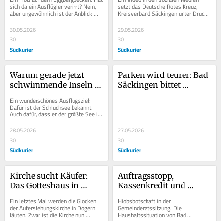
klar gegen Rassismus
sich da ein Ausflügler verirrt? Nein, 
setzt das Deutsche Rotes Kreuz, 
aber ungewöhnlich ist der Anblick 
Kreisverband Säckingen unter Druck: 
schon, hat aber seine Richtigkeit. 
Ali Demirelli, der als Social-Media-
Denn...
Creator...
30.05.2026
29.05.2026
30
30
Südkurier
Südkurier
Warum gerade jetzt 
Parken wird teurer: Bad 
schwimmende Inseln 
Säckingen bittet 
den Schluchsee 
Dauerparker künftig 
Ein wunderschönes Ausflugsziel: 
verändern
stärker zur Kasse
Dafür ist der Schluchsee bekannt. 
Auch dafür, dass er der größte See im 
Schwarzwald und nach dem 
Bodensee der...
28.05.2026
27.05.2026
30
30
Südkurier
Südkurier
Kirche sucht Käufer: 
Auftragsstopp, 
Das Gotteshaus in 
Kassenkredit und 
Dogern soll kein Lost 
Finanzalarm: CDU stellt 
Ein letztes Mal werden die Glocken 
Hiobsbotschaft in der 
Place werden
klare Forderungen
der Auferstehungskirche in Dogern 
Gemeinderatssitzung. Die 
läuten. Zwar ist die Kirche nun 
Haushaltssituation von Bad 