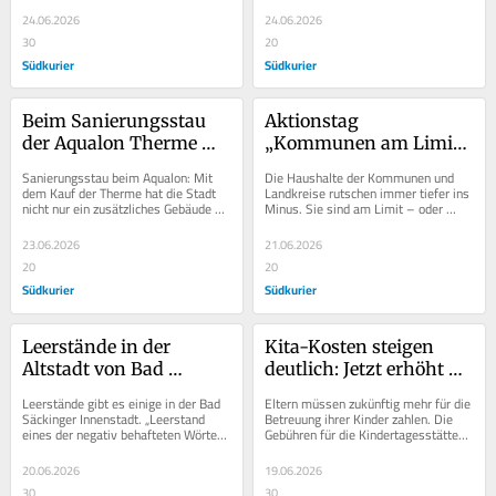
Doch...
Unter...
24.06.2026
24.06.2026
30
20
Südkurier
Südkurier
Beim Sanierungsstau 
Aktionstag 
der Aqualon Therme 
„Kommunen am Limit“: 
könnte die 
Die Finanzkrise trifft 
Sanierungsstau beim Aqualon: Mit 
Die Haushalte der Kommunen und 
Haushaltsnotlage 
das tägliche Leben am 
dem Kauf der Therme hat die Stadt 
Landkreise rutschen immer tiefer ins 
nicht nur ein zusätzliches Gebäude 
Minus. Sie sind am Limit – oder 
vielleicht sogar helfen
Hochrhein hart
erworben, sondern auch ein 
bereits darüber hinaus. Schon heute 
zusätzliches...
müssen sie...
23.06.2026
21.06.2026
20
20
Südkurier
Südkurier
Leerstände in der 
Kita-Kosten steigen 
Altstadt von Bad 
deutlich: Jetzt erhöht 
Säckingen: So will die 
die Stadt die 
Leerstände gibt es einige in der Bad 
Eltern müssen zukünftig mehr für die 
Stadt Neugründern bei 
Betreuungsgebühren
Säckinger Innenstadt. „Leerstand 
Betreuung ihrer Kinder zahlen. Die 
eines der negativ behafteten Wörter“, 
Gebühren für die Kindertagesstätten 
der Miete helfen
sagt Elisabeth Vogt,...
und Kindergärten zum Herbst 2026 
um...
20.06.2026
19.06.2026
30
30