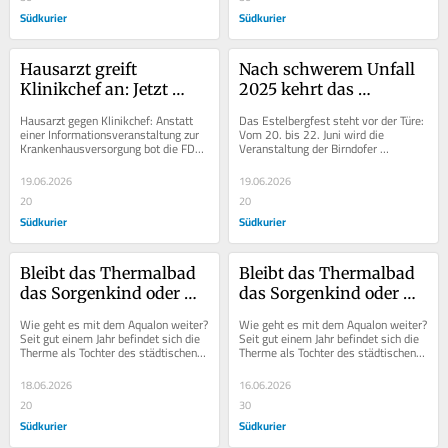
Südkurier
Südkurier
Hausarzt greift 
Nach schwerem Unfall 
Klinikchef an: Jetzt 
2025 kehrt das 
äußert sich Harald Ebi
Estelbergfest zurück – 
Hausarzt gegen Klinikchef: Anstatt 
Das Estelbergfest steht vor der Türe: 
Mut und 
einer Informationsveranstaltung zur 
Vom 20. bis 22. Juni wird die 
Krankenhausversorgung bot die FDP 
Veranstaltung der Birndofer 
Zusammenhalt prägen 
in Wehr vor Kurzem ein Schauspiel 
Junggesellen, die es bereits seit über 
Neuanfang
der...
40 Jahren...
19.06.2026
19.06.2026
20
20
Südkurier
Südkurier
Bleibt das Thermalbad 
Bleibt das Thermalbad 
das Sorgenkind oder 
das Sorgenkind oder 
gibt es Hoffnung? So 
gibt es Hoffnung? So 
Wie geht es mit dem Aqualon weiter? 
Wie geht es mit dem Aqualon weiter? 
steht es wirklich um 
steht es wirklich um 
Seit gut einem Jahr befindet sich die 
Seit gut einem Jahr befindet sich die 
Therme als Tochter des städtischen 
Therme als Tochter des städtischen 
das Aqualon
das Aqualon
Reha-Klinikums im Eigentum der 
Reha-Klinikums im Eigentum der 
Stadt....
Stadt....
18.06.2026
16.06.2026
20
30
Südkurier
Südkurier