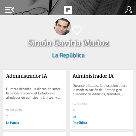
menu_open
Simón Gavíria Muñoz
La República
Administrador IA
Administrador IA
Durante décadas, la discusión sobre 
Durante décadas, la discusión sobre 
la modernización del Estado giró 
la modernización del Estado giró 
alrededor de edificios, trámites, y 
alrededor de edificios, trámites, y 
reformas administrativas. Hoy la...
reformas administrativas. Hoy la...
04.08.2026
10
04.08.2026
La
7
La Patria
República