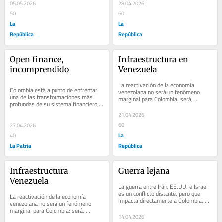
de...
anclado...
05.05.2026
28.04.2026
50
60
La
La
República
República
Open finance, 
Infraestructura en 
incomprendido
Venezuela
La reactivación de la economía 
Colombia está a punto de enfrentar 
venezolana no será un fenómeno 
una de las transformaciones más 
marginal para Colombia: será, 
profundas de su sistema financiero; 
probablemente, la mayor oportunidad 
sin embargo, el debate público sigue 
exportadora de...
21.04.2026
anclado...
60
27.04.2026
La
40
La Patria
República
Infraestructura 
Guerra lejana
Venezuela
La guerra entre Irán, EE.UU. e Israel 
es un conflicto distante, pero que 
La reactivación de la economía 
impacta directamente a Colombia, 
venezolana no será un fenómeno 
incluso sin que se dispare un solo tiro 
marginal para Colombia: será, 
en...
14.04.2026
probablemente, la mayor oportunidad 