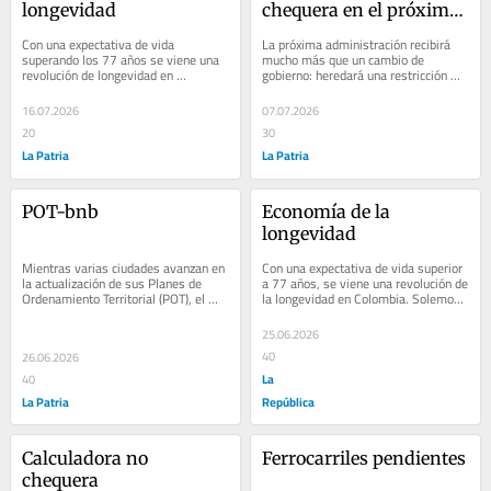
longevidad
chequera en el próximo 
gobierno de Colombia
Con una expectativa de vida 
La próxima administración recibirá 
superando los 77 años se viene una 
mucho más que un cambio de 
revolución de longevidad en 
gobierno: heredará una restricción 
Colombia. Solemos pensar en el 
fiscal de dimensiones históricas. 
envejecimiento como un...
Durante...
16.07.2026
07.07.2026
20
30
La Patria
La Patria
POT-bnb
Economía de la 
longevidad
Con una expectativa de vida superior 
Mientras varias ciudades avanzan en 
a 77 años, se viene una revolución de 
la actualización de sus Planes de 
la longevidad en Colombia. Solemos 
Ordenamiento Territorial (POT), el 
pensar en el envejecimiento como 
impacto estructural de las 
un...
plataformas...
25.06.2026
40
26.06.2026
La
40
La Patria
República
Calculadora no 
Ferrocarriles pendientes
chequera