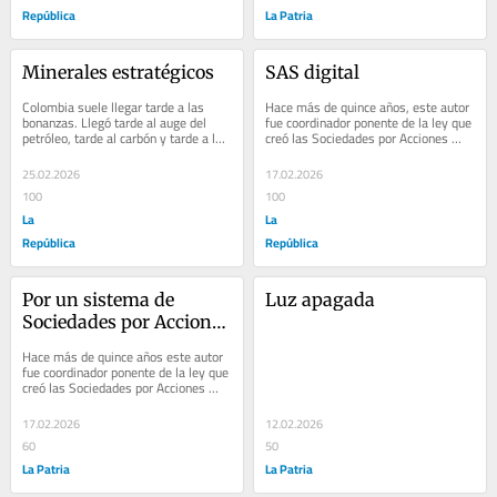
República
La Patria
Minerales estratégicos
SAS digital
Colombia suele llegar tarde a las 
Hace más de quince años, este autor 
bonanzas. Llegó tarde al auge del 
fue coordinador ponente de la ley que 
petróleo, tarde al carbón y tarde a la 
creó las Sociedades por Acciones 
industrialización; si no corrige el...
Simplificadas (SAS), una reforma 
que...
25.02.2026
17.02.2026
100
100
La
La
República
República
Por un sistema de 
Luz apagada
Sociedades por Acciones 
Simplificadas (SAS) 
Hace más de quince años este autor 
digital
fue coordinador ponente de la ley que 
creó las Sociedades por Acciones 
Simplificadas (SAS), una reforma 
que...
17.02.2026
12.02.2026
60
50
La Patria
La Patria