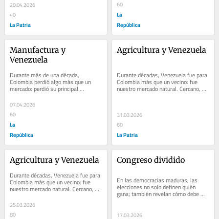
exportadora de...
60
20.04.2026
La
40
La Patria
República
Manufactura y 
Agricultura y Venezuela
Venezuela
Durante más de una década, 
Durante décadas, Venezuela fue para 
Colombia perdió algo más que un 
Colombia más que un vecino: fue 
mercado: perdió su principal 
nuestro mercado natural. Cercano, 
plataforma natural de expansión 
grande, y lógico para una parte 
industrial. Venezuela,...
importante de...
07.04.2026
60
31.03.2026
La
60
República
La Patria
Agricultura y Venezuela
Congreso dividido
Durante décadas, Venezuela fue para 
En las democracias maduras, las 
Colombia más que un vecino: fue 
elecciones no solo definen quién 
nuestro mercado natural. Cercano, 
gana; también revelan cómo debe 
grande y lógico para una parte 
gobernarse. Los resultados recientes 
importante de...
25.03.2026
del Congreso...
80
17.03.2026