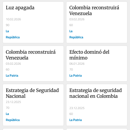
Luz apagada
Colombia reconstruirá 
Venezuela
10.02.2026
03.02.2026
90
60
La
La
República
República
Colombia reconstruirá 
Efecto dominó del 
Venezuela
mínimo
03.02.2026
06.01.2026
60
70
La Patria
La Patria
Estrategia de Seguridad 
Estrategia de seguridad 
Nacional
nacional en Colombia
23.12.2025
70
23.12.2025
La
60
República
La Patria