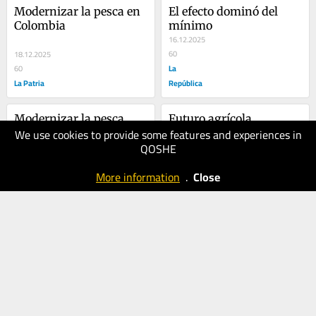
Modernizar la pesca en 
El efecto dominó del 
Colombia
mínimo
16.12.2025
60
18.12.2025
La
60
La Patria
República
Modernizar la pesca
Futuro agrícola
We use cookies to provide some features and experiences in
10.12.2025
QOSHE
60
09.12.2025
La
60
More information
.
Close
República
La Patria