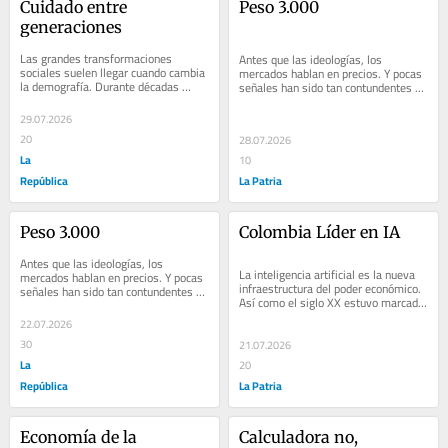
Cuidado entre 
Peso 3.000
generaciones
Las grandes transformaciones 
Antes que las ideologías, los 
sociales suelen llegar cuando cambia 
mercados hablan en precios. Y pocas 
la demografía. Durante décadas 
señales han sido tan contundentes en 
diseñamos un Estado para una 
las últimas semanas como la 
sociedad joven, pero...
acelerada...
29.07.2026
20
28.07.2026
La
10
República
La Patria
Peso 3.000
Colombia Líder en IA
Antes que las ideologías, los 
La inteligencia artificial es la nueva 
mercados hablan en precios. Y pocas 
infraestructura del poder económico. 
señales han sido tan contundentes en 
Así como el siglo XX estuvo marcado 
las últimas semanas como la 
por petróleo, carreteras y...
acelerada...
22.07.2026
30
21.07.2026
La
20
República
La Patria
Economía de la 
Calculadora no, 