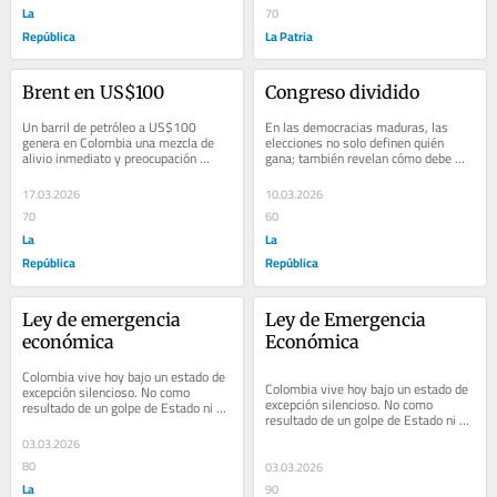
La
70
República
La Patria
Brent en US$100
Congreso dividido
Un barril de petróleo a US$100 
En las democracias maduras, las 
genera en Colombia una mezcla de 
elecciones no solo definen quién 
alivio inmediato y preocupación 
gana; también revelan cómo debe 
estratégica. Alivio, porque los 
gobernarse. Los resultados recientes 
ingresos fiscales...
del Congreso...
17.03.2026
10.03.2026
70
60
La
La
República
República
Ley de emergencia 
Ley de Emergencia 
económica
Económica
Colombia vive hoy bajo un estado de 
Colombia vive hoy bajo un estado de 
excepción silencioso. No como 
excepción silencioso. No como 
resultado de un golpe de Estado ni de 
resultado de un golpe de Estado ni de 
una ruptura institucional, sino por la...
una ruptura institucional, sino por la...
03.03.2026
80
03.03.2026
La
90