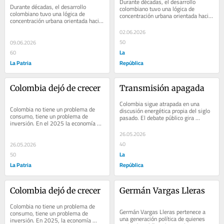
Durante décadas, el desarrollo 
Durante décadas, el desarrollo 
colombiano tuvo una lógica de 
colombiano tuvo una lógica de 
concentración urbana orientada hacia 
concentración urbana orientada hacia 
las grandes ciudades. Bogotá 
las grandes ciudades. Bogotá 
concentró poder...
02.06.2026
concentró poder...
50
09.06.2026
La
60
La Patria
República
Colombia dejó de crecer
Transmisión apagada
Colombia sigue atrapada en una 
Colombia no tiene un problema de 
discusión energética propia del siglo 
consumo, tiene un problema de 
pasado. El debate público gira 
inversión. En el 2025 la economía 
obsesivamente alrededor de la 
creció 2,6%. A primera vista, la cifra 
generación: si...
26.05.2026
podría...
40
26.05.2026
La
50
La Patria
República
Colombia dejó de crecer
Germán Vargas Lleras
Colombia no tiene un problema de 
Germán Vargas Lleras pertenece a 
consumo, tiene un problema de 
una generación política de quienes 
inversión. En 2025, la economía 