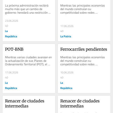
La próxima administración recibirá 
Mientras las principales economías 
mucho más que un cambio de 
del mundo construían su 
gobierno: heredará una restricción 
competitividad sobre redes 
fiscal de dimensiones históricas. 
ferroviarias, Colombia abandonó los 
Durante...
rieles para apostar casi...
23.06.2026
40
17.06.2026
La
40
República
La Patria
POT-BNB
Ferrocarriles pendientes
Mientras varias ciudades avanzan en 
Mientras las principales economías 
la actualización de sus Planes de 
del mundo construían su 
Ordenamiento Territorial (POT), el 
competitividad sobre redes 
impacto estructural de las 
ferroviarias, Colombia abandonó los 
plataformas...
rieles para apostar casi...
17.06.2026
10.06.2026
40
40
La
La
República
República
Renacer de ciudades 
Renacer de ciudades 
intermedias
intermedias