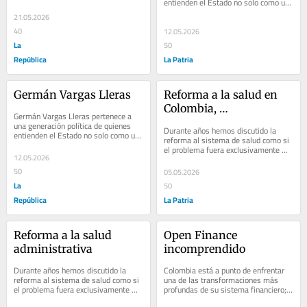
entienden el Estado no solo como un 
creció 2,6%. A primera vista, la cifra 
escenario simbólico, sino como una...
podría...
21.05.2026
40
12.05.2026
La
50
República
La Patria
Germán Vargas Lleras
Reforma a la salud en 
Colombia, 
Germán Vargas Lleras pertenece a 
administrativa
una generación política de quienes 
Durante años hemos discutido la 
entienden el Estado no solo como un 
reforma al sistema de salud como si 
escenario simbólico, sino como una...
el problema fuera exclusivamente 
12.05.2026
clínico. No lo es. El verdadero cuello 
de...
50
05.05.2026
La
50
República
La Patria
Reforma a la salud 
Open Finance 
administrativa
incomprendido
Durante años hemos discutido la 
Colombia está a punto de enfrentar 
reforma al sistema de salud como si 
una de las transformaciones más 
el problema fuera exclusivamente 
profundas de su sistema financiero; 
clínico. No lo es. El verdadero cuello 
sin embargo, el debate público sigue 