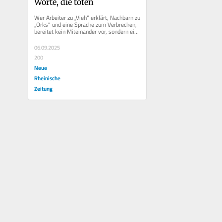
Worte, die töten
Wer Arbeiter zu „Vieh“ erklärt, Nachbarn zu 
„Orks“ und eine Sprache zum Verbrechen, 
bereitet kein Miteinander vor, sondern ein 
Schlachtfeld....
06.09.2025
200
Neue
Rheinische
Zeitung