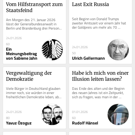
Vom Hilfstransport zum 
Last Exit Russia
Staatsfeind
Seit Beginn von Donald Trumps 
Am Morgen des 21. Januar 2026 
zweiter Amtszeit vor einem Jahr hat 
lässt der Generalbundesanwalt in 
der Goldpreis um mehr als 70 
Berlin und Brandenburg drei Personen 
Prozent zugelegt. Der kapitalistische 
festnehmen. Einer deutsch-
Markt ist...
ukrainischen...
24.01.2026
60
24.01.2026
Ein
Meinungsbeitrag
50
von Sabiene Jahn
Ulrich Gellermann
Vergewaltigung der 
Habe ich mich von einer 
Demokratie
Illusion leiten lassen?
Viele Bürger in Deutschland glauben 
Das Ende des alten und der Beginn 
immer noch, sie würden in einer 
des neuen Jahres ist ein Zeitpunkt, 
freiheitlichen Demokratie leben, aber 
sich zu fragen, was man in der 
das ist nachweislich nicht der Fall. 
Vergangenheit richtig oder falsch 
Immer...
gemacht hat....
24.01.2026
01.01.2026
80
60
Yavuz Özoguz
Rudolf Hänsel