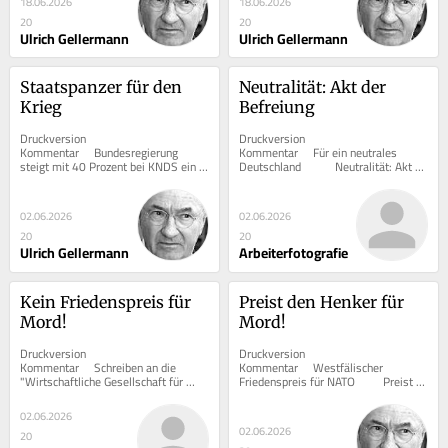
18.06.2026
18.06.2026
20
20
Ulrich Gellermann
Ulrich Gellermann
Staatspanzer für den 
Neutralität: Akt der 
Krieg
Befreiung
Druckversion  			 
Druckversion  			 
Kommentar     Bundesregierung 
Kommentar     Für ein neutrales 
steigt mit 40 Prozent bei KNDS ein      	
Deutschland      	Neutralität: Akt 
Staatspanzer für den Krieg   ...
der Befreiung   	 Uli...
02.06.2026
02.06.2026
20
20
Ulrich Gellermann
Arbeiterfotografie
Kein Friedenspreis für 
Preist den Henker für 
Mord!
Mord!
Druckversion  			 
Druckversion  			 
Kommentar     Schreiben an die 
Kommentar     Westfälischer 
"Wirtschaftliche Gesellschaft für 
Friedenspreis für NATO      	Preist 
Westfalen und Lippe" in Sachen 
den Henker für Mord!   	...
Auszeichnung der NATO mit dem...
02.06.2026
02.06.2026
20