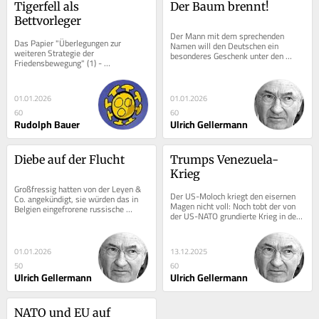
Tigerfell als 
Der Baum brennt!
Bettvorleger
Der Mann mit dem sprechenden 
Das Papier "Überlegungen zur 
Namen will den Deutschen ein 
weiteren Strategie der 
besonderes Geschenk unter den 
Friedensbewegung" (1) - 
Weihnachtsbaum legen: Er will mal 
unterzeichnet von Reiner Braun, 
eben vor den Feiertagen...
Michael Müller, Willi van Ooyen,...
01.01.2026
01.01.2026
60
60
Rudolph Bauer
Ulrich Gellermann
Diebe auf der Flucht
Trumps Venezuela-
Krieg
Großfressig hatten von der Leyen & 
Der US-Moloch kriegt den eisernen 
Co. angekündigt, sie würden das in 
Magen nicht voll: Noch tobt der von 
Belgien eingefrorene russische 
der US-NATO grundierte Krieg in der 
Vermögen von 195 Milliarden Euro 
Ukraine, schon hat der großmächtige 
enteignen...
Donald...
01.01.2026
13.12.2025
50
60
Ulrich Gellermann
Ulrich Gellermann
NATO und EU auf 