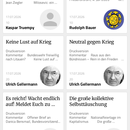
Jean Ziegler      	Milosevic: ein 
Damaskus und Putin: 
wieder Krieg?   	 Von...
Krimineller, Gaddafi: ein Verrückter,...
ein Massenmörder?
17.07.2026
17.07.2026
10
10
Kaspar Truempy
Rudolph Bauer
Keine Lust auf Krieg
Neutral gegen Krieg
Druckversion  			 
Druckversion  			 
Kommentar     Bundeswehr freiwillig 
Kommentar     Raus aus den 
nach Litauen?      	Keine Lust auf 
Bündnissen – Rein in den Frieden      	
Krieg   	 Von Ulrich...
Neutral gegen Krieg   	...
17.07.2026
17.07.2026
20
20
Ulrich Gellermann
Ulrich Gellermann
Es reicht! Wacht endlich 
Die große kollektive 
auf! Meldet Euch zu 
Selbsttäuschung
Wort und zeigt 
Druckversion  			 
Druckversion  			 
Solidarität!
Kommentar     Offener Brief an 
Kommentar     Nationalfeiertage im 
Danica Bensmail, Bundesvorsitzende 
Kapitalismus      	Die große 
der Deutsche Journalistinnen- und 
kollektive Selbsttäuschung   ...
Journalistenunion DJU in...