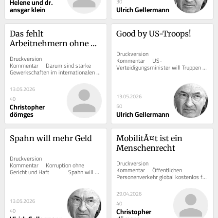
Helene und dr.
30
ansgar klein
Ulrich Gellermann
Das fehlt 
Good by US-Troops!
Arbeitnehmern ohne 
Interessenvertretung
Druckversion  			 
Druckversion  			 
Kommentar     US-
Kommentar     Darum sind starke 
Verteidigungsminister will Truppen 
Gewerkschaften im internationalen 
abziehen      	Good by US-Troops!   	 
Wirtschaftssystem unabdingbar      	
Von...
Das...
13.05.2026
13.05.2026
40
Christopher
50
dömges
Ulrich Gellermann
Spahn will mehr Geld
MobilitÃ¤t ist ein 
Menschenrecht
Druckversion  			 
Druckversion  			 
Kommentar     Korruption ohne 
Kommentar     Öffentlichen 
Gericht und Haft      	Spahn will 
Personenverkehr global kostenlos für 
mehr Geld   	 Von Ulrich...
alle freigeben - kontra 
Schwarzfahrer-Kriminalisierung    ...
29.04.2026
13.05.2026
40
Christopher
40