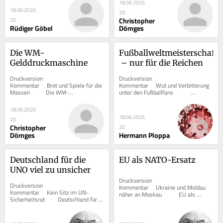
18.06.2026
18.06.2026
20
Christopher
20
Rüdiger Göbel
Dömges
Die WM-
Fußballweltmeisterschaft
Gelddruckmaschine
 – nur für die Reichen
Druckversion  			 
Druckversion  			 
Kommentar     Brot und Spiele für die 
Kommentar     Wut und Verbitterung 
Massen      	Die WM-
unter den Fußballfans      	
Gelddruckmaschine   	 Von...
Fußballweltmeisterschaft – nur für...
18.06.2026
18.06.2026
20
Christopher
20
Dömges
Hermann Ploppa
Deutschland für die 
EU als NATO-Ersatz
UNO viel zu unsicher
Druckversion  			 
Druckversion  			 
Kommentar     Ukraine und Moldau 
Kommentar     Kein Sitz im UN-
näher an Moskau      	EU als 
Sicherheitsrat      	Deutschland für 
NATO-Ersatz   	 Von Ulrich...
die UNO viel zu unsicher   ...