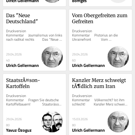
Ulrich Gellermann
dömges
Das "Neue 
Vom Obergefreiten zum 
Deutschland"
Gefreiten
Druckversion  			 
Druckversion  			 
Kommentar     Journalismus von links 
Kommentar     Pistorius an die 
nach radikal rechts      	Das "Neue 
Ukrainefront      	Vom 
Deutschland"   	 Von...
Obergefreiten zum Gefreiten   	 
Von...
29.04.2026
29.04.2026
40
60
Ulrich Gellermann
Ulrich Gellermann
StaatsrÃ¤son-
Kanzler Merz schweigt 
Kartoffeln
tÃ¶dlich zum Iran
Druckversion  			 
Druckversion  			 
Kommentar     Fragen Sie deutsche 
Kommentar     Völkerrecht? Ist ihm 
Kartoffelbauern!      	Staatsräson-
schlecht!      	Kanzler Merz schweigt 
Kartoffeln   	 Von Yavuz...
tödlich zum Iran   ...
29.04.2026
15.03.2026
80
80
Yavuz Özoguz
Ulrich Gellermann