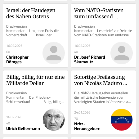
Israel: der Haudegen 
Vom NATO-Statisten 
des Nahen Ostens
zum umfassend 
neutralen, wehrhaften 
Druckversion  			 
Druckversion  			 
Europa
Kommentar     Um jeden Preis die 
Kommentar     Leserbrief zur Debatte      	
Vorherrschaft      	Israel: der 
Vom NATO-Statisten zum umfassend 
Haudegen des Nahen Ostens   	...
neutralen, wehrhaften Europa ...
16.02.2026
16.02.2026
60
40
Christopher
Dr. Josef Richard
Dömges
Skumautz
Billig, billig, für nur eine 
Sofortige Freilassung 
Milliarde Dollar
von Nicolás Maduro 
und seiner Frau
Druckversion  			 
Die NRhZ-Herausgeber verurteilen 
Kommentar     Der Friedens-
die militärische Intervention der 
Schlussverkauf      	Billig, billig, 
Vereinigten Staaten in Venezuela am 
für nur eine Milliarde Dollar   ...
3. Januar 2026. Diese Operation, die 
unter dem...
24.01.2026
16.02.2026
70
Nrhz-
40
Ulrich Gellermann
Herausgebern