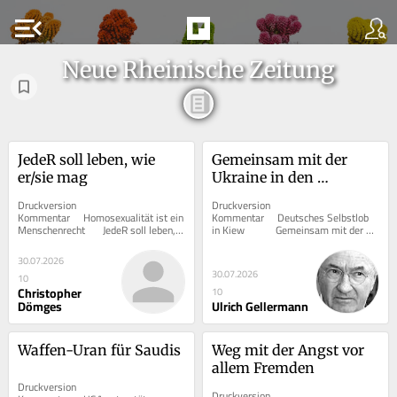
menu_open
Neue Rheinische Zeitung
JedeR soll leben, wie 
Gemeinsam mit der 
er/sie mag
Ukraine in den 
Selbstmord
Druckversion  			 
Druckversion  			 
Kommentar     Homosexualität ist ein 
Kommentar     Deutsches Selbstlob 
Menschenrecht      	JedeR soll leben, 
in Kiew      	Gemeinsam mit der 
wie er/sie mag   	...
Ukraine in den Selbstmord   ...
30.07.2026
30.07.2026
10
Christopher
10
Dömges
Ulrich Gellermann
Waffen-Uran für Saudis
Weg mit der Angst vor 
allem Fremden
Druckversion  			 
Druckversion  			 