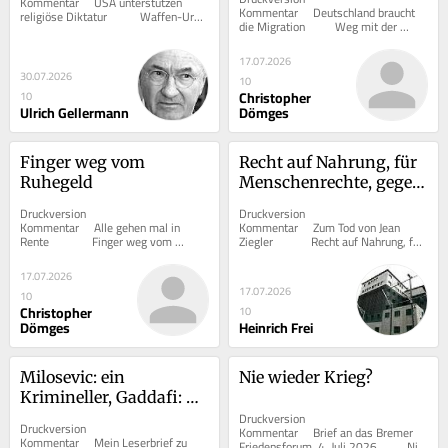
Kommentar     USA unterstützen 
Kommentar     Deutschland braucht 
religiöse Diktatur      	Waffen-Uran 
die Migration      	Weg mit der 
für Saudis   	 Von...
Angst vor allem Fremden   	...
17.07.2026
30.07.2026
10
Christopher
10
Ulrich Gellermann
Dömges
Finger weg vom 
Recht auf Nahrung, für 
Ruhegeld
Menschenrechte, gegen 
Kriegsmaterialexporte
Druckversion  			 
Druckversion  			 
Kommentar     Alle gehen mal in 
Kommentar     Zum Tod von Jean 
Rente      	Finger weg vom 
Ziegler      	Recht auf Nahrung, für 
Ruhegeld   	 Von Christopher...
Menschenrechte, gegen...
17.07.2026
17.07.2026
10
Christopher
10
Dömges
Heinrich Frei
Milosevic: ein 
Nie wieder Krieg?
Krimineller, Gaddafi: 
ein Verrückter, Assad: 
Druckversion  			 
Druckversion  			 
Kommentar     Brief an das Bremer 
der Henker von 
Kommentar     Mein Leserbrief zu 
Friedensforum, 4. Juli 2026      	Nie 