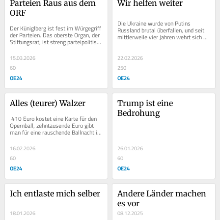
Parteien Raus aus dem 
Wir helfen weiter
ORF
Die Ukraine wurde von Putins 
Der Küniglberg ist fest im Würgegriff 
Russland brutal überfallen, und seit 
der Parteien. Das oberste Organ, der 
mittlerweile vier Jahren wehrt sich 
Stiftungsrat, ist streng parteipolitisch 
dieses tapfere Volk gegen seine 
zusammengesetzt. Der Einfluss...
Unterwerfung....
15.03.2026
22.02.2026
60
250
OE24
OE24
Alles (teurer) Walzer
Trump ist eine 
Bedrohung
 410 Euro kostet eine Karte für den 
Opernball, zehntausende Euro gibt 
man für eine rauschende Ballnacht in 
einer der Logen samt Konsumation 
aus....
16.02.2026
26.01.2026
60
60
OE24
OE24
Ich entlaste mich selber
Andere Länder machen 
es vor
18.01.2026
08.12.2025