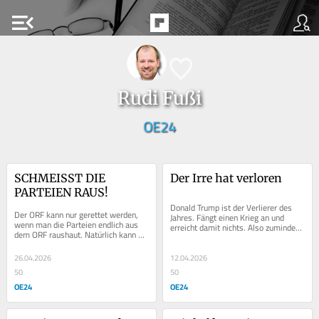
menu_open
Rudi Fußi
OE24
SCHMEISST DIE 
Der Irre hat verloren
PARTEIEN RAUS!
Donald Trump ist der Verlierer des 
Der ORF kann nur gerettet werden, 
Jahres. Fängt einen Krieg an und 
wenn man die Parteien endlich aus 
erreicht damit nichts. Also zumindest 
dem ORF raushaut. Natürlich kann 
nichts Gutes. Er jagt die Öl- und...
man argumentieren, dass in einer...
26.04.2026
12.04.2026
50
50
OE24
OE24