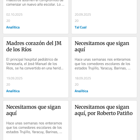
comenzar un nuevo año escolar. Lo 
que en el pasado…
02.10.2025
20.09.2025
20
20
Analítica
Tal Cual
Madres corazón del JM 
Necesitamos que sigan 
de los Ríos
aquí
El principal hospital pediátrico de 
Hace unas semanas nos enteramos 
Venezuela, el José Manuel de los 
que los comedores escolares de los 
Rios, se ha convertido en una herida 
estados Trujillo, Yaracuy, Barinas, 
en el…
Anzoátegui y Monagas dejarán de…
19.09.2025
18.09.2025
20
20
Analítica
Analítica
Necesitamos que sigan 
Necesitamos que sigan 
aquí
aquí, por Roberto Patiño
Hace unas semanas nos enteramos 
que los comedores escolares de los 
estados Trujillo, Yaracuy, Barinas, 
Anzoátegui y Monagas dejarán de…