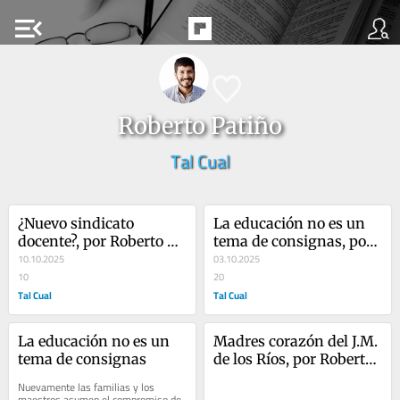
menu_open
Roberto Patiño
Tal Cual
¿Nuevo sindicato 
La educación no es un 
docente?, por Roberto 
tema de consignas, por 
Patiño
10.10.2025
Roberto Patiño
03.10.2025
10
20
Tal Cual
Tal Cual
La educación no es un 
Madres corazón del J.M. 
tema de consignas
de los Ríos, por Roberto 
Patiño
Nuevamente las familias y los 
maestros asumen el compromiso de 