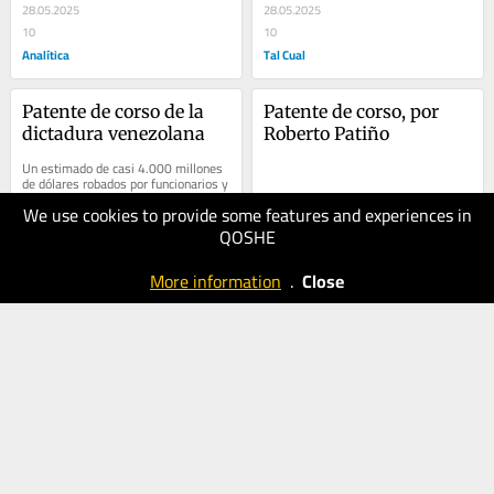
28.05.2025
28.05.2025
10
10
Analítica
Tal Cual
Patente de corso de la 
Patente de corso, por 
dictadura venezolana
Roberto Patiño
Un estimado de casi 4.000 millones 
de dólares robados por funcionarios y 
amigos de los gobiernos de Hugo 
We use cookies to provide some features and experiences in
Chávez y…
QOSHE
12.05.2025
10.05.2025
20
10
More information
.
Close
Analítica
Tal Cual