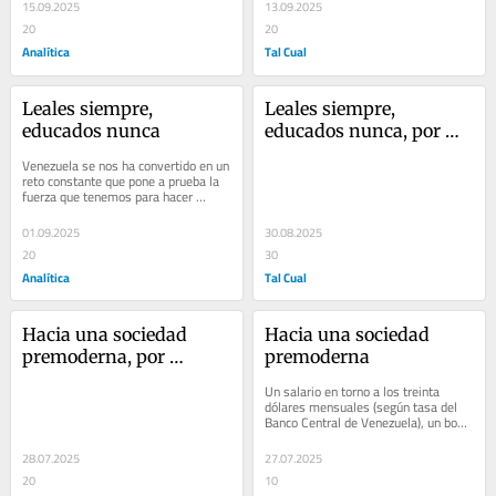
15.09.2025
13.09.2025
20
20
Analítica
Tal Cual
Leales siempre, 
Leales siempre, 
educados nunca  
educados nunca, por 
Roberto Patiño
Venezuela se nos ha convertido en un 
reto constante que pone a prueba la 
fuerza que tenemos para hacer 
frente…
01.09.2025
30.08.2025
20
30
Analítica
Tal Cual
Hacia una sociedad 
Hacia una sociedad 
premoderna, por 
premoderna
Roberto Patiño
Un salario en torno a los treinta 
dólares mensuales (según tasa del 
Banco Central de Venezuela), un bono 
vacacional que…
28.07.2025
27.07.2025
20
10