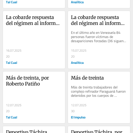
Tal Cual
Analítica
La cobarde respuesta 
La cobarde respuesta 
del régimen al informe 
del régimen al informe 
del Comisionado de 
del Comisionado de 
En el último año en Venezuela 84 
DDHH, por Roberto 
DDHH
personas fueron víctimas de 
desapariciones forzadas (36 siguen 
Patiño
desaparecidas), tras las elecciones 
del…
16.07.2025
15.07.2025
20
20
Tal Cual
Analítica
Más de treinta, por 
Más de treinta
Roberto Patiño
Más de treinta trabajadores del 
complejo refinador Paraguaná fueron 
detenidos por los cuerpos de 
inteligencia de la dictadura 
venezolana, un hecho...
12.07.2025
12.07.2025
20
30
Tal Cual
El Impulso
Deportivo Táchira
Deportivo Táchira, por 