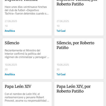
Roberto Patiño
Hace unos días veintinueve hinchas 
del club de futbol «Deportivo 
Táchira» fueron detenidos cuando se 
dirigían a la ciudad de…
27.06.2025
27.06.2025
10
10
Analítica
Tal Cual
Silencio
Silencio, por Roberto 
Patiño
Recientemente el Ministro del 
Interior confirmó la política del 
régimen de criminalizar y perseguir a 
los activistas de Derechos Humanos-
ONG…
10.06.2025
10.06.2025
20
20
Analítica
Tal Cual
Papa León XIV
Papa León XIV, por 
Roberto Patiño
Con el nombre de León XIV, el 
norteamericano y peruano Robert 
Prevost, asume su responsabilidad 
de ser el Obispo de…