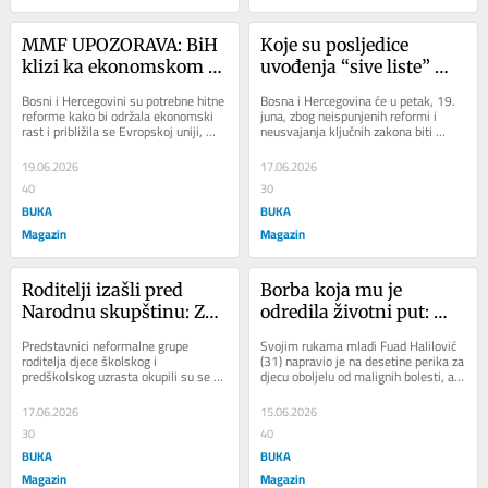
MMF UPOZORAVA: BiH 
Koje su posljedice 
klizi ka ekonomskom 
uvođenja “sive liste” 
usporavanju, rastu 
Moneyvala za BiH?
Bosni i Hercegovini su potrebne hitne 
Bosna i Hercegovina će u petak, 19. 
dugovi i inflacija
reforme kako bi održala ekonomski 
juna, zbog neispunjenih reformi i 
rast i približila se Evropskoj uniji, 
neusvajanja ključnih zakona biti 
navodi se u zaključcima 
vraćena na “sivu listu” Komiteta...
Međunarodnog...
19.06.2026
17.06.2026
40
30
BUKA
BUKA
Magazin
Magazin
Roditelji izašli pred 
Borba koja mu je 
Narodnu skupštinu: Za 
odredila životni put: 
više od 700 djece nema 
Preminuo Fuad 
Predstavnici neformalne grupe 
Svojim rukama mladi Fuad Halilović 
mjesta u produženom 
Halilović, heroj koji je 
roditelja djece školskog i 
(31) napravio je na desetine perika za 
predškolskog uzrasta okupili su se 
djecu oboljelu od malignih bolesti, a 
boravku!
perikama vraćao 
danas, 17. juna ispred Narodnog 
danas kada je preminuo za njim 
osmijeh na lice
pozorišta u Banjaluci...
žale...
17.06.2026
15.06.2026
30
40
BUKA
BUKA
Magazin
Magazin