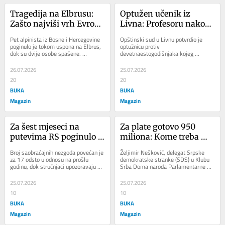
Tragedija na Elbrusu: 
Optužen učenik iz 
Zašto najviši vrh Evrope 
Livna: Profesoru nakon 
svake godine odnosi 
prepisivanja zaprijetio 
Pet alpinista iz Bosne i Hercegovine 
Opštinski sud u Livnu potvrdio je 
živote planinara?
riječima “Stući ću ti 
poginulo je tokom uspona na Elbrus, 
optužnicu protiv 
dok su dvije osobe spašene. 
devetnaestogodišnjaka kojeg 
glavu”
Stručnjaci upozoravaju da upravo 
Tužilaštvo tereti da je profesoru 
prividno...
uputio ozbiljne prijetnje nakon...
26.07.2026
25.07.2026
20
20
BUKA
BUKA
Magazin
Magazin
Za šest mjeseci na 
Za plate gotovo 950 
putevima RS poginulo 
miliona: Kome treba 
45 ljudi: Evo koji su 
novih 1.880 službenika 
Broj saobraćajnih nezgoda povećan je 
Željimir Nešković, delegat Srpske 
najčešći uzroci 
na nivou BiH?
za 17 odsto u odnosu na prošlu 
demokratske stranke (SDS) u Klubu 
godinu, dok stručnjaci upozoravaju da 
Srba Doma naroda Parlamentarne 
saobraćajnih nesreća
alkohol, nepridržavanje odstojanja i...
skupštine BiH, upitao je kome treba 
novih 1.880...
25.07.2026
25.07.2026
10
10
BUKA
BUKA
Magazin
Magazin