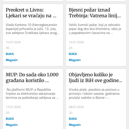
Preokret u Livnu: 
Bjesni požar iznad 
Ljekari se vraćaju na 
Trebinja: Vatrena linija 
posao, Vlada prihvatila 
duga dva kilometra
Vlada Kantona 10 (Hercegbosanske 
Veliki šumski požar, koji je zahvatio 
zahtjeve
županije) prihvatila je juče, 13. jula, 
pojas dug oko dva kilometra, izbio je 
sve zahtjeve Sindikata ljekara ovog 
u popodnevnim časovima na 
kantona nakon čega su se doktori...
lokalitetu brda Crkvine iznad Trebinja, 
gdje...
14.07.2026
14.07.2026
30
20
BUKA
BUKA
Magazin
Magazin
MUP: Do sada oko 1.000 
Objavljeno koliko je 
građana koristilo 
ljudi iz BiH ove godine 
uslugu elektronskog 
otišlo da radi u 
 Na platformi MUP-a Republike 
Visoke plate, posebno za poslove u 
zakazivanja termina
Hrvatsku – brojka 
Srpske za elektronsko zakazivanje 
primorju i tokom sezone, godinama 
termina za podnošenje zahtjeva za 
privlače radnike iz Bosne i 
iznenadila mnoge
izdavanje i preuzimanje ličnih 
Hercegovine u Hrvatsku, a za samo 
dokumenata...
pet mjeseci ove...
12.07.2026
08.07.2026
20
20
BUKA
BUKA
Magazin
Magazin