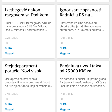
Izetbegović nakon 
Ignorisanje opasnosti: 
razgovora sa Dodikom: 
Radnici u RS na 
Objavite snimak bez 
tropskim vrelinama 
Lider SDA, Bakir Izetbegović, tvrdi da 
Ekstremne vrućine ponovo su 
cenzure
rade bez zakonske 
ga je predsjednik SNSD-a Milorad 
otvorile pitanje zaštite radnika na 
Dodik, telefonski pozvao nakon 
otvorenom, a iz Saveza sindikata 
zaštite
njegovog gostovanja na Federalnoj 
Republike Srpske upozoravaju da 
televiziji....
nadležni godinama...
24.06.2026
22.06.2026
30
30
BUKA
BUKA
Magazin
Magazin
Stejt department 
Banjaluka uvodi taksu 
poručio: Novi visoki 
od 25.000 KM za 
predstavnik do kraja 
kladionice
Očekujemo da novi visoki 
Na narednoj sjednici Skupštine grada 
juna
predstavnik u junu preuzme dužnost 
Banjaluka, između ostalog, naći će se 
od Kristijana Šmita, koji bi trebalo da 
i odluke koje se odnose na uređenje 
ode u ovom mjesecu, poručili su iz 
javnog prostora, komunalni red i...
američkog...
22.06.2026
21.06.2026
30
30
BUKA
BUKA
Magazin
Magazin