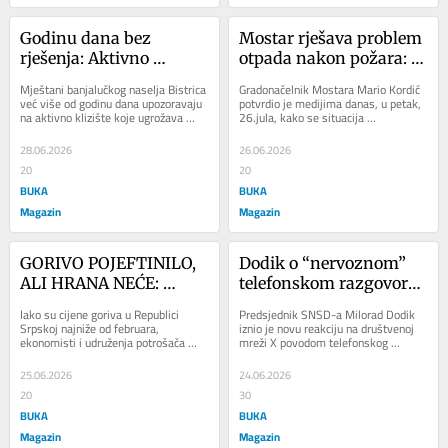
Godinu dana bez 
Mostar rješava problem 
rješenja: Aktivno 
otpada nakon požara: 
klizište u Bistrici prijeti 
Poznato kako će 
Mještani banjalučkog naselja Bistrica 
Gradonačelnik Mostara Mario Kordić 
kućama, mještani 
ukloniti oko 500 tona 
već više od godinu dana upozoravaju 
potvrdio je medijima danas, u petak, 
na aktivno klizište koje ugrožava 
26.jula, kako se situacija 
upozoravaju na moguću 
smeća
porodične kuće, lokalni put i...
stabilizovala nakon požara na 
tragediju
odlagalištu...
28.06.2026
26.06.2026
20
20
BUKA
BUKA
Magazin
Magazin
GORIVO POJEFTINILO, 
Dodik o “nervoznom” 
ALI HRANA NEĆE: 
telefonskom razgovoru 
Građani RS ne mogu 
sa Izetbegovićem: “Ja 
Iako su cijene goriva u Republici 
Predsjednik SNSD-a Milorad Dodik 
očekivati niže cijene u 
sam se smijao”
Srpskoj najniže od februara, 
iznio je novu reakciju na društvenoj 
ekonomisti i udruženja potrošača 
mreži X povodom telefonskog 
prodavnicama
upozoravaju da pojeftinjenje goriva 
razgovora sa liderom SDA Bakirom 
neće donijeti...
Izetbegovićem....
25.06.2026
24.06.2026
20
30
BUKA
BUKA
Magazin
Magazin