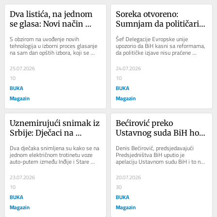
Dva listića, na jednom 
Soreka otvoreno: 
se glasa: Novi način 
Sumnjam da političari u 
glasanja zbunjuje birače
BiH zaista žele ulazak u 
S obzirom na uvođenje novih 
Šef Delegacije Evropske unije 
EU
tehnologija u izborni proces glasanje 
upozorio da BiH kasni sa reformama, 
na sam dan opštih izbora, koji se 
da političke izjave nisu praćene 
održavaju 4. oktobra, biće značajno...
konkretnim potezima i da zemlji 
prijeti gubitak...
25.07.2026
24.07.2026
10
10
BUKA
BUKA
Magazin
Magazin
Uznemirujući snimak iz 
Bećirović preko 
Srbije: Dječaci na 
Ustavnog suda BiH hoće 
trotinetu jurili auto-
da ospori odluku NS RS
Dva dječaka snimljena su kako se na 
Denis Bećirović, predsjedavajući 
putem (VIDEO)
jednom električnom trotinetu voze 
Predsjedništva BiH uputio je 
auto-putem između Inđije i Stare 
apelaciju Ustavnom sudu BiH i to na 
Pazove u Srbiji. Na uznemirujućem 
odluku Narodne skupštine Republike 
snimku...
Srpske koja...
23.07.2026
20.07.2026
10
30
BUKA
BUKA
Magazin
Magazin