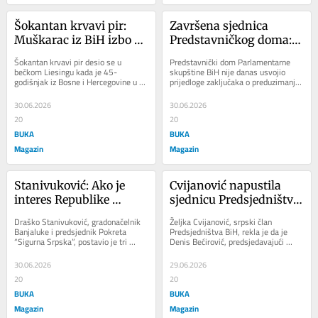
Šokantan krvavi pir: 
Završena sjednica 
Muškarac iz BiH izbo 
Predstavničkog doma: 
bivšu vjerenicu u Beču
Pali zaključci o uvozu 
Šokantan krvavi pir desio se u 
Predstavnički dom Parlamentarne 
čelika
bečkom Liesingu kada je 45-
skupštine BiH nije danas usvojio 
godišnjak iz Bosne i Hercegovine u 
prijedloge zaključaka o preduzimanju 
ponedjeljak uveče, uprkos postojećoj 
mjera iz nadležnosti institucija BiH 
zabrani...
s...
30.06.2026
30.06.2026
20
20
BUKA
BUKA
Magazin
Magazin
Stanivuković: Ako je 
Cvijanović napustila 
interes Republike 
sjednicu Predsjedništva 
Srpske bio ugrožen u 
BiH: “Bećirović proveo 
Draško Stanivuković, gradonačelnik 
Željka Cvijanović, srpski član 
januaru, zašto nije 
bezakonje”
Banjaluke i predsjednik Pokreta 
Predsjedništva BiH, rekla je da je 
“Sigurna Srpska”, postavio je tri 
Denis Bećirović, predsjedavajući 
branjen još tada?!”
pitanja Željki Cvijanović, srpskom...
Predsjedništva BiH, sproveo 
bezakonje, te...
30.06.2026
29.06.2026
20
20
BUKA
BUKA
Magazin
Magazin