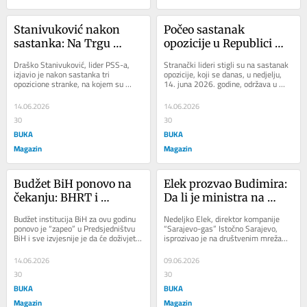
Stanivuković nakon 
Počeo sastanak 
sastanka: Na Trgu 
opozicije u Republici 
Krajine od ponedjeljka 
Srpskoj, stigli stranački 
Draško Stanivuković, lider PSS-a, 
Stranački lideri stigli su na sastanak 
brojčanik o 
lideri
izjavio je nakon sastanka tri 
opozicije, koji se danas, u nedjelju, 
opozicione stranke, na kojem su 
14. juna 2026. godine, održava u 
zaduženjima
učestvovali i SDS i NF, da ih je 
Banjaluci. Naime, predstavnici i...
zaprepastila...
14.06.2026
14.06.2026
30
30
BUKA
BUKA
Magazin
Magazin
Budžet BiH ponovo na 
Elek prozvao Budimira: 
čekanju: BHRT i 
Da li je ministra na 
političke podjele 
Jagnjijadi čuvalo 30 
Budžet institucija BiH za ovu godinu 
Nedeljko Elek, direktor kompanije 
blokiraju dogovor
specijalaca dok je jeo 
ponovo je “zapeo” u Predsjedništvu 
“Sarajevo-gas” Istočno Sarajevo, 
BiH i sve izvjesnije je da će doživjeti 
isprozivao je na društvenim mrežama 
rebarca?
sudbinu budžeta za 2025....
Željka Budimira, ministra 
unutrašnjih...
14.06.2026
09.06.2026
30
30
BUKA
BUKA
Magazin
Magazin