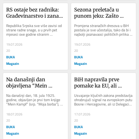
RS ostaje bez radnika: 
Sezona preletača u 
Građevinarstvo i zanati 
punom jeku: Zašto 
među najugroženijima
funkcioneri masovno 
Republika Srpska sve više zavisi od 
Promjena stranačkih dresova u BiH 
mijenjaju stranke pred 
strane radne snage, a u prvih pet 
postala je sve učestalija, tako da bi i 
mjeseci ove godine stranim 
najbolji poznavaoci političkih prilika 
izbore?
državljanima izdato je 2.066 radnih 
teško nabrojali imena svih onih...
dozvola, čime...
19.07.2026
19.07.2026
20
20
BUKA
BUKA
Magazin
Magazin
Na današnji dan 
BiH napravila prve 
objavljena “Mein 
pomake ka EU, ali 
Kampf”: Kako je jedna 
prepreke ostaju: Hoće li 
Na današnji dan, 18. jula 1925. 
Usvajanje ključnih zakona predstavlja 
knjiga najavila 
SNSD i HDZ ponovo 
godine, objavljen je prvi tom knjige 
ohrabrujući signal na evropskom putu 
“Mein Kampf” (srp. “Moja borba”), 
Bosne i Hercegovine, ali iz Delegacije 
tragediju 20. vijeka?
zakočiti reforme?
koju je Adolf Hitler napisao tokom...
EU upozoravaju da reforme još...
18.07.2026
17.07.2026
20
20
BUKA
BUKA
Magazin
Magazin