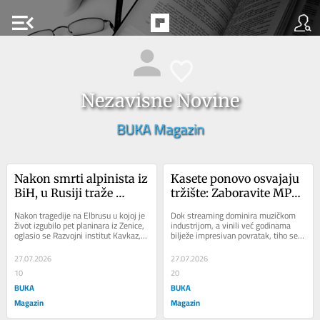
menu_open
Nezavisne Novine
BUKA Magazin
Nakon smrti alpinista iz 
Kasete ponovo osvajaju 
BiH, u Rusiji traže 
tržište: Zaboravite MP3 i 
stroža pravila za 
premotajte traku
Nakon tragedije na Elbrusu u kojoj je 
Dok streaming dominira muzičkom 
planinarenje
život izgubilo pet planinara iz Zenice, 
industrijom, a vinili već godinama 
oglasio se Razvojni institut Kavkaz, 
bilježe impresivan povratak, tiho se 
navodeći da su potrebne strože...
vraća još jedan format za koji je malo 
ko...
27.07.2026
27.07.2026
10
20
BUKA
BUKA
Magazin
Magazin