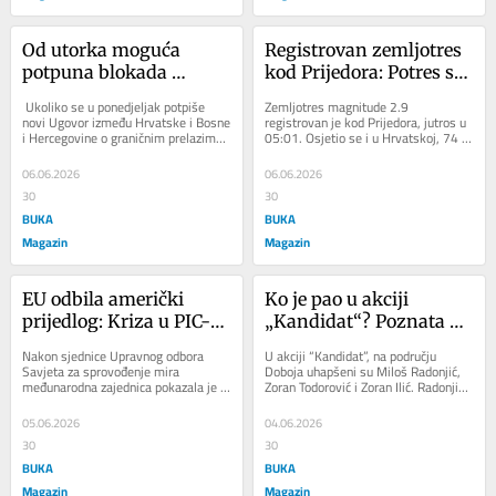
Od utorka moguća 
Registrovan zemljotres 
potpuna blokada 
kod Prijedora: Potres se 
Gradiške: BiH ostaje bez 
osetio i u Hrvatskoj
 Ukoliko se u ponedjeljak potpiše 
Zemljotres magnitude 2.9 
graničnog prelaza 
novi Ugovor između Hrvatske i Bosne 
registrovan je kod Prijedora, jutros u 
i Hercegovine o graničnim prelazima 
05:01. Osjetio se i u Hrvatskoj, 74 
prema Hrvatskoj
postoji realna mogućnost da od 
kilometra od Zagreba. 
utorka...
Zemljotres magnitude 2.9 po...
06.06.2026
06.06.2026
30
30
BUKA
BUKA
Magazin
Magazin
EU odbila američki 
Ko je pao u akciji 
prijedlog: Kriza u PIC-u 
„Kandidat“? Poznata 
otkrila duboke podjele, 
imena
Nakon sjednice Upravnog odbora 
U akciji “Kandidat”, na području 
ko će kontrolisati BiH 
Savjeta za sprovođenje mira 
Doboja uhapšeni su Miloš Radonjić, 
međunarodna zajednica pokazala je 
Zoran Todorović i Zoran Ilić. Radonjić 
nakon Šmita?
prve ozbiljne pukotine u odnosima 
je, kako nam je potvrđeno,...
prema Bosni i...
05.06.2026
04.06.2026
30
30
BUKA
BUKA
Magazin
Magazin