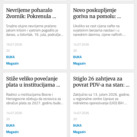
Nevrijeme poharalo 
Novo poskupljenje 
Zvornik: Pokrenula 
goriva na pomolu: 
klizišta, građani traže 
Stručnjaci upozoravaju 
Snažno olujno nevrijeme praćeno 
Ukoliko se rast cijena nafte na 
pomoć (VIDEO)
da bi cijena mogla preći 
jakom kišom i vjetrom pogodilo je 
svjetskim berzama nastavi i u 
danas, u četvrtak, 16. jula, područje 
narednim danima, cijene naftnih 
3KM po litru
Zvornika, izazvavši bujične poplave,...
derivata u Bosni i Hercegovini vrlo 
lako bi mogle...
16.07.2026
14.07.2026
20
20
BUKA
BUKA
Magazin
Magazin
Stiže veliko povećanje 
Stiglo 26 zahtjeva za 
plata u institucijama 
povrat PDV-a na stan: 
BiH? Sindikat traži veću 
Gdje građani najviše 
Radnici u institucijama Bosne i 
Zaključno sa 13. julom 2026. godine, 
osnovicu, članovima 
griješe?
Hercegovine očekuju da osnovica za 
u regionalne centre Uprave za 
obračun plata za 2027. godinu bude 
indirektno oporezivanje (UIO) BiH 
Predsjedništva i do 950 
785 KM, što je za 95 KM više nego 
zaprimljeno je ukupno 26 zahtjeva za 
KM više
što je...
povrat...
14.07.2026
14.07.2026
20
20
BUKA
BUKA
Magazin
Magazin