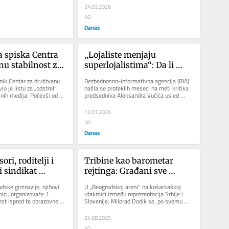
24.03.2026
40
Danas
a spiska Centra 
„Lojaliste menjaju 
nu stabilnost za 
superlojalistima“: Da li 
še je kada si u 
Miloš Vučević dolazi na čelo 
ik Centar za društvenu 
Bezbednosno-informativna agencija (BIA) 
m-timu, pa 
BIA?
io je listu za „odstrel“ 
našla se proteklih meseci na meti kritika 
nih medija. Počevši od 
predsednika Aleksandra Vučića usled 
predviđen za 
.
višemesečne...
13.01.2026
50
Danas
ori, roditelji i 
Tribine kao barometar 
 sindikat 
rejtinga: Građani sve 
otest ispred Pete 
glasniji protiv vlasti i 
dske gimnazije, njihovi 
U „Beogradskoj areni“ na košarkaškoj 
e gimnazije
njihovih saveznika
nici, organizovaće 1. 
utakmici između reprezentacija Srbije i 
st ispred te obrazovne 
Slovenije, Milorad Dodik se, po svemu 
će nastupiti...
sudeći, nije najbolje...
24.08.2025
40