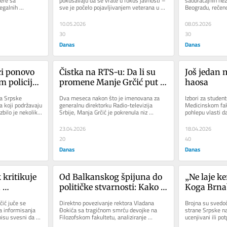
ere sa 
pokušavaju da se vrate u fokus javnosti – 
saobraćajnih nez
egalnih 
sve je počelo pojavljivanjem veterana u 
Beogradu, rečeno 
ske napredne...
tada novonastalom Ćacilendu,...
Ekipe Hitne pom
10.05.2026
08.05.2026
30
30
Danas
Danas
i ponovo 
Čistka na RTS-u: Da li su 
Još jedan 
m policija 
promene Manje Grčić put u 
haosa
?
političku odmazdu?
a Srpske 
Dva meseca nakon što je imenovana za 
Izbori za student
 koji podržavaju 
generalnu direktorku Radio-televizija 
Medicinskom faku
bilo je nekoliko 
Srbije, Manja Grčić je pokrenula niz 
pohlepu vlasti da
kadrovskih promena koje su...
kontrolu nad sva
23.04.2026
18.04.2026
20
40
Danas
Danas
kritikuje 
Od Balkanskog špijuna do 
„Ne laje ker
 
političke stvarnosti: Kako 
Koga Brnab
kampanja protiv rektora 
ubedi da ni
ić juče se 
Direktno povezivanje rektora Vladana 
Brojna su svedoč
proizvodi suprotan efekat u 
za miting 
a informisanja 
Đokića sa tragičnom smrću devojke na 
strane Srpske na
isu svesni da 
Filozofskom fakultetu, analiziranje 
ucenjivani ili po
javnosti?
predmeta koji su nađeni prilikom...
izborima ili da pr