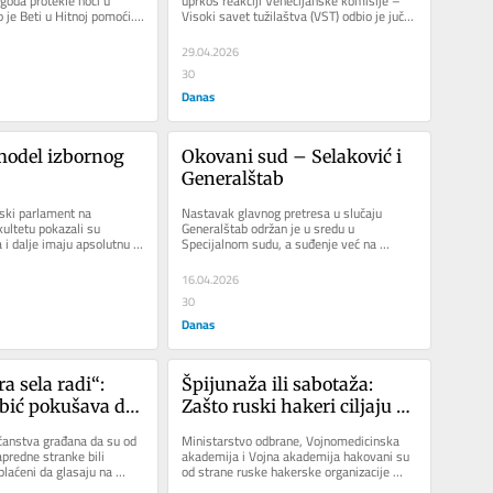
goda protekle noći u 
uprkos reakciji Venecijanske komisije – 
je Beti u Hitnoj pomoći. 
Visoki savet tužilaštva (VST) odbio je juče 
oći su tokom...
preporuku Venecijanske...
29.04.2026
30
Danas
model izbornog 
Okovani sud – Selaković i 
Generalštab
ski parlament na 
Nastavak glavnog pretresa u slučaju 
ltetu pokazali su 
Generalštab održan je u sredu u 
 i dalje imaju apsolutnu 
Specijalnom sudu, a suđenje već na 
kim sektorom u Srbiji....
samom početku izgleda kao najobičnija...
16.04.2026
30
Danas
a sela radi“: 
Špijunaža ili sabotaža: 
ić pokušava da 
Zašto ruski hakeri ciljaju 
je bilo dnevnica 
Ministarstvo odbrane 
anstva građana da su od 
Ministarstvo odbrane, Vojnomedicinska 
u Areni?
Srbije?
predne stranke bili 
akademija i Vojna akademija hakovani su 
tplaćeni da glasaju na 
od strane ruske hakerske organizacije 
isustvuju...
„Fancy Bear“, povezane sa...