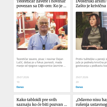
Teoretičar zavere i novinar 
Dvostruki aršini t
povezan sa DB-om: Ko je 
Zašto je krivična 
Dejan Lučić?
podneta protiv J
Paunović, ali ne i
Dragana Vučićev
Teoretičar zavere, pisac i novinar Dejan 
Protiv tužiteljke u penziji
Lučić, došao je u fokus javnosti, mada 
juče je podneta krivična pr
manje od njegove sagovornice Jasmine 
gostovanja u podkastu kod
Paunović, nakon poslednje...
protiv koga je...
29.07.2026
29.07.2026
10
20
Danas
Danas
Kako tabloidi pre svih 
„Odavno nisu hap
saznaju ko će biti pozvan 
rušenja ustavnog 