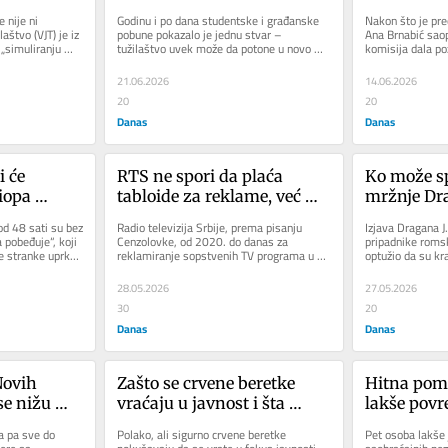
p“ dimna 
Mrdićevih z
 nije ni 
Godinu i po dana studentske i građanske 
Nakon što je pre
je pažnje 
time rešen
aštvo (VJT) je iz 
pobune pokazalo je jednu stvar – 
Ana Brnabić saop
 „simuliranju 
tužilaštvo uvek može da potone u novo 
komisija dala poz
a
dno, a u to nas uveravaju svakim...
predložene izmen
21.06.2026
14.06.2026
20
20
Danas
Danas
 će 
RTS ne spori da plaća 
Ko može sp
iopa 
tabloide za reklame, već 
mržnje Dra
da se 
samo iznose: Zašto se javni 
Vučićevića
od 48 sati su bez 
Radio televizija Srbije, prema pisanju 
Izjava Dragana J.
alati 
servis oglašava u žutoj 
 pobeđuje“, koji 
Cenzolovke, od 2020. do danas za 
pripadnike romsk
e stranke uprkos 
reklamiranje sopstvenih TV programa u 
optužio da su kra
štampi?
prorežimskim tabloidima sklopila je...
čega su navodno 
28.05.2026
27.05.2026
30
20
Danas
Danas
ovih 
Zašto se crvene beretke 
Hitna pomo
e nižu 
vraćaju u javnost i šta 
lakše povre
ima 
režim time poručuje?
saobraćajn
 pa sve do 
Polako, ali sigurno crvene beretke 
Pet osoba lakše 
S-om?
Beogradu