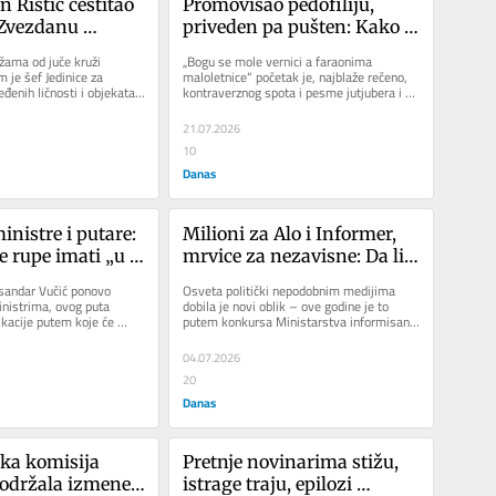
n Ristić čestitao 
Promovisao pedofiliju, 
Zvezdanu 
priveden pa pušten: Kako je 
: Kome je 
moguće da je Faraon danas 
ama od juče kruži 
„Bogu se mole vernici a faraonima 
 poruka?
na slobodi?
 je šef Jedinice za 
maloletnice“ početak je, najblaže rečeno, 
enih ličnosti i objekata 
kontraverznog spota i pesme jutjubera i 
čestitao...
influensera Marka...
21.07.2026
10
Danas
nistre i putare: 
Milioni za Alo i Informer, 
e rupe imati „u 
mrvice za nezavisne: Da li 
 o tome kaže 
Ministarstvo informisanja 
sandar Vučić ponovo 
Osveta politički nepodobnim medijima 
kažnjava kritičke medije?
inistrima, ovog puta 
dobila je novi oblik – ove godine je to 
kacije putem koje će 
putem konkursa Ministarstva informisanja 
rijavljuju rupe...
za projektno sufinansiranje...
04.07.2026
20
Danas
ka komisija 
Pretnje novinarima stižu, 
održala izmene 
istrage traju, epilozi 