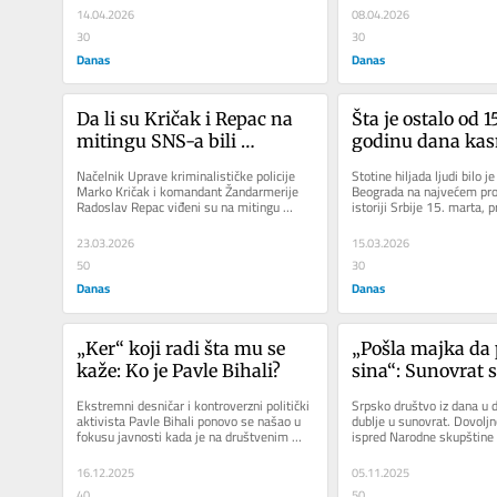
14.04.2026
08.04.2026
30
30
Danas
Danas
Da li su Kričak i Repac na 
Šta je ostalo od 1
mitingu SNS-a bili 
godinu dana kas
službeno ili privatno?
Načelnik Uprave kriminalističke policije 
Stotine hiljada ljudi bilo j
Marko Kričak i komandant Žandarmerije 
Beograda na najvećem prot
Radoslav Repac viđeni su na mitingu 
istoriji Srbije 15. marta, p
Srpske napredne stranke u...
dana. Ovaj protest...
23.03.2026
15.03.2026
50
30
Danas
Danas
„Ker“ koji radi šta mu se 
„Pošla majka da p
kaže: Ko je Pavle Bihali?
sina“: Sunovrat s
društva u jednoj 
Ekstremni desničar i kontroverzni politički 
Srpsko društvo iz dana u d
ispred Ćacilenda
aktivista Pavle Bihali ponovo se našao u 
dublje u sunovrat. Dovoljno
fokusu javnosti kada je na društvenim 
ispred Narodne skupštine i
mrežama počeo da se...
propast naroda — ljude,...
16.12.2025
05.11.2025
40
50