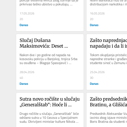
policije Veselina Milića zbog sumnje da je 
Novih Banovaca nižu se af
prikrivao teško ubistvo u pokušaju, 
distribucijom narkotika i il
otvorilo je sumnju u...
supstanci funkcionera Srp
17.05.2026
16.05.2026
20
20
Danas
Danas
Slučaj Dušana 
Zašto naprednjac
Maksimovića: Deset 
napadaju i da li i
svedoka tvrdi da nije bio u 
daje vetar u leđa
Nakon dve i po godine od napada na 
Tokom okupljanja pristalic
Banjskoj, ali je osuđen na 
kosovsku policiju u Banjskoj, trojica Srba 
napredne stranke i građana
su osuđena – Blagoje Spasojević i 
studente sinoć u Zemunu iz
30 godina
Vladimir Tolić na doživotnu...
incidenata – napadnuta...
28.04.2026
25.04.2026
40
30
Danas
Danas
Sutra novo ročište u slučaju 
Zašto predsednik 
„Generalštab“: Hoće li 
Bratinu, a Glišića
Vlada pokrenuti pitanje 
pošteđuje?
Drugo ročište u slučaju „Generalštab“ biće 
Predsednik Aleksandar Vuč
imuniteta Nikole 
održano sutra u 10 časova u Specijalnom 
izvinio zbog izjave ministr
sudu. Okrivljeni ministar kulture Nikola 
Boris Bratina da studenti n
Selakovića?
Selaković...
policija može da ih „bije...