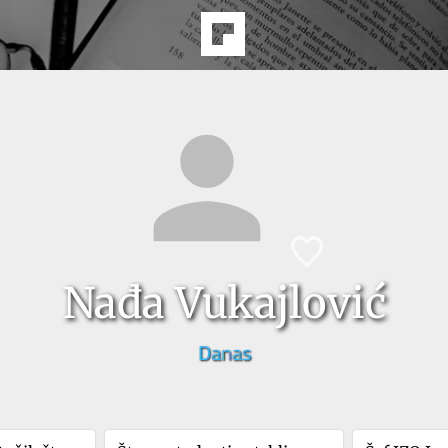
Nađa Vukajlović
Danas