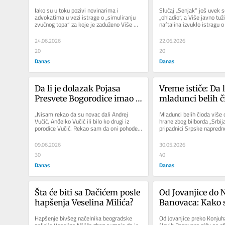
na razgovor zbog slučaja 
Afera „zvučni to
Iako su u toku pozivi novinarima i 
Slučaj „Senjak“ još uvek se
„zvučni top“?
zavesa za skretan
advokatima u vezi istrage o „simuliranju 
„ohladio“, a Više javno tužil
zvučnog topa“ za koje je zaduženo Više 
naftalina izvuklo istragu o
sa Veselina Milić
javno tužilaštvo (VJT),...
zvučnog...
24.06.2026
22.06.2026
20
20
Danas
Danas
Da li je dolazak Pojasa 
Vreme ističe: Da li
Presvete Bogorodice imao 
mladunci belih č
cenu?
preživeti čekanje 
„Nisam rekao da su novac dali Andrej 
Mladunci belih čioda više 
skine platno na P
Vučić, Anđelko Vučić ili bilo ko drugi iz 
hrane zbog bilborda „Srbija
porodice Vučić. Rekao sam da oni pohode 
pripadnici Srpske napredn
Albanija?
manastire i da...
apelu...
09.06.2026
30.05.2026
30
40
Danas
Danas
Šta će biti sa Dačićem posle 
Od Jovanjice do N
hapšenja Veselina Milića?
Banovaca: Kako s
afere sa narkotic
Hapšenje bivšeg načelnika beogradske 
Od Jovanjice preko Konjuha
povezane sa SN