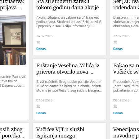
užilaštva: 
Šta su studenti zatekli 
Šef JZO Iva
prijava 
tokom godinu dana akcije 
rođendan 
asmine 
„Student u svakom selu“?
Jovanoviću
Akcija „Student u svakom selu“ traje već 
Društvenim mrež
 protiv 
namenjena
godinu dana. Studenti obilaze Srbiju uzduž 
skrinšot na kojem
i popreko, a sve u cilju informisanju 
obezbeđenje određ
ića?
građana o politici...
(JZO) Ivan Ristić 
24.07.2026
22.07.2026
10
20
Danas
Danas
Puštanje Veselina Milića iz 
Pakao za mi
pritvora otvorilo nova 
Vučić će sv
 Jasmine Paunović 
pitanja: Da li je slučaj od 
džepu“, šta
ijava nakon 
Bivši načelnik Beogradske policije Veselin 
Predsednik Alek
početka trebalo da vodi 
struka?
 Dejana Lučića, 
Milić od danas se brani sa slobode, nakon 
„preti“ svojim m
što mu je juče Veće Višeg suda u Beogradu 
pokretanjem apli
TOK?
ukinulo pritvor,...
građani moći da p
07.07.2026
06.07.2026
20
20
Danas
Danas
sili zbog 
Vučićev VJT u službi 
Venecijans
poretka“: 
ispiranja mozga
navodno p