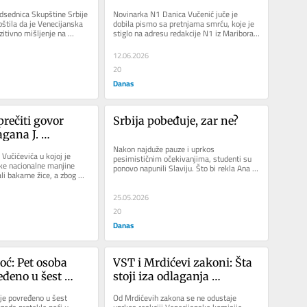
akona: Da li je 
izostaju: Može li slučaj 
dsednica Skupštine Srbije 
Novinarka N1 Danica Vučenić juče je 
 problem?
Danice Vučenić prekinuti 
štila da je Venecijanska 
dobila pismo sa pretnjama smrću, koje je 
itivno mišljenje na 
stiglo na adresu redakcije N1 iz Maribora. 
praksu nekažnjivosti?
e...
Uzevši u obzir učestalu...
12.06.2026
20
Danas
rečiti govor 
Srbija pobeđuje, zar ne?
gana J. 
?
Nakon najduže pauze i uprkos 
 Vučićevića u kojoj je 
pesimističnim očekivanjima, studenti su 
e nacionalne manjine 
ponovo napunili Slaviju. Što bi rekla Ana 
li bakarne žice, a zbog 
Brnabić, praznik demokratije, ali...
vozovi...
25.05.2026
20
Danas
ć: Pet osoba 
VST i Mrdićevi zakoni: Šta 
đeno u šest 
stoji iza odlaganja 
ih nezgoda u 
preporuka Venecijanske 
je povređeno u šest 
Od Mrdićevih zakona se ne odustaje 
komisije?