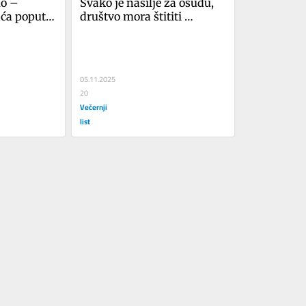
o – 
Svako je nasilje za osudu, 
ća poput 
društvo mora štititi 
manjine
05.11.2025
20
Večernji
list