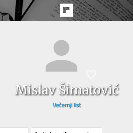
Mislav Šimatović
Večernji list