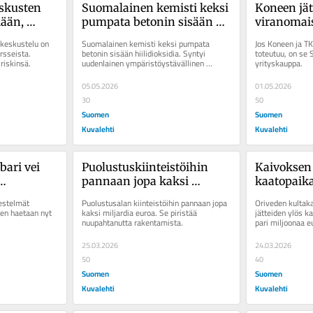
skusten 
Suomalainen kemisti keksi 
Koneen jät
ään, 
pumpata betonin sisään 
viranomais
muaa 
hiilidioksidia – nyt 
”Kriittine
keskustelu on 
Suomalainen kemisti keksi pumpata 
Jos Koneen ja TK
llisuus”
kyselyjä on tullut Japanista 
minkälaisi
rsseista. 
betonin sisään hiilidioksidia. Syntyi 
toteutuu, on se 
riskinsä.
uudenlainen ympäristöystävällinen 
yrityskauppa.
ja Meksikosta asti
asetetaan”
rakennusaine.
05.05.2026
01.05.2026
30
50
Suomen
Suomen
Kuvalehti
Kuvalehti
ari vei 
Puolustuskiinteistöihin 
Kaivoksen 
pannaan jopa kaksi 
kaatopaikas
ti, että 
miljardia euroa: se piristää 
vetosivat k
estelmät 
Puolustusalan kiinteistöihin pannaan jopa 
Oriveden kultaka
ytettävä 
nuupahtanutta 
”maan tap
en haetaan nyt 
kaksi miljardia euroa. Se piristää 
jätteiden ylös k
nuupahtanutta rakentamista.
pari miljoonaa e
 jäätyy
rakentamista
väitti, ettei
kuullutkaa
25.03.2026
24.03.2026
50
40
Suomen
Suomen
Kuvalehti
Kuvalehti