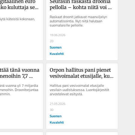
gitaalinen euro 
Seurasin raskasta droonia 
ko kuluttaja sen 
pellolla – kohta niitä voi 
heksi?
olla useilla maatiloilla
Raskaat droonit jatkavat maanviljelyn 
äytä käteistä kokonaan, 
automatisointia. Nyt niitä halutaan 
suomalaisille pelloille.
19.06.2026
20
Suomen
Kuvalehti
tää tänä vuonna 
Orpon hallitus pani pienet 
menoihin 7,7 
vesi­voimalat etusijalle, kun 
uroa – kenraali 
se päätti vaellus­kalojen 
nä vuonna yli 7 miljardia 
Hallitus pani vesivoimalat etusijalle 
 Rakennamme 
elinolojen parantamisesta
enoihin. Droonitorjuntaa 
vesilain uudistuksessa. Luontojärjestöt 
eammin.
arvostelevat esitystä.
 pelotetta
21.05.2026
30
Suomen
Kuvalehti