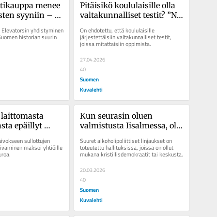
tikauppa menee 
Pitäisikö koululaisille olla 
ten syyniin – 
valtakunnalliset testit? ”Ne 
n kysymys on se, 
mahdollistavat koulujen 
 Elevatorsin yhdistyminen 
On ehdotettu, että koululaisille 
a ehtoja 
ranking-listat”
Suomen historian suurin 
järjestettäisiin valtakunnalliset testit, 
joissa mitattaisiin oppimista.
27.04.2026
40
Suomen
Kuvalehti
laittomasta 
Kun seurasin oluen 
ta epäillyt 
valmistusta Iisalmessa, oli 
uulusteluissa 
vaikea uskoa, että olutta 
ivokseen sullottujen 
Suuret alkoholipoliittiset linjaukset on 
aan” – Osa 
todella juodaan yhä 
aivaminen maksoi yhtiöille 
toteutettu hallituksissa, joissa on ollut 
uroa.
mukana kristillisdemokraatit tai keskusta.
 ollut 
vähemmän
n asiasta
20.03.2026
40
Suomen
Kuvalehti