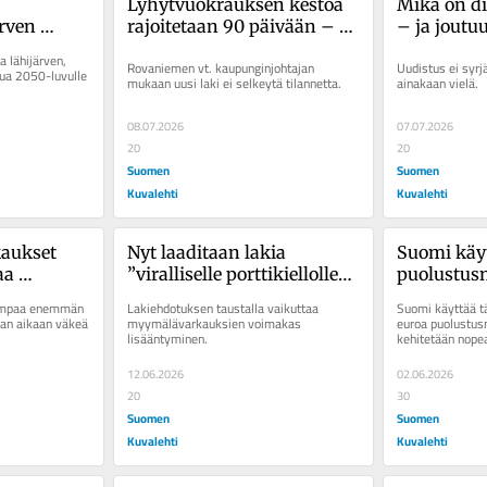
Lyhytvuokrauksen kestoa 
Mikä on di
rven 
rajoitetaan 90 päivään – 
– ja joutuu
en 
loppuvatko ongelmat?
maksumie
 lähijärven, 
Rovaniemen vt. kaupunginjohtajan 
Uudistus ei syrj
nattavaksi 
kua 2050-luvulle 
mukaan uusi laki ei selkeytä tilannetta.
ainakaan vielä.
odessa
08.07.2026
07.07.2026
20
20
Suomen
Suomen
Kuvalehti
Kuvalehti
aukset 
Nyt laaditaan lakia 
Suomi käyt
a 
”viralliselle porttikiellolle” 
puolustus­
 – riita-
kauppaan – puuttuisi 
miljardia e
iempaa enemmän 
Lakiehdotuksen taustalla vaikuttaa 
Suomi käyttää tä
et huimasti
jatkuvaan varasteluun ja 
Jaakkola:
aan aikaan väkeä 
myymälävarkauksien voimakas 
euroa puolustusm
lisääntyminen.
kehitetään nop
uhkailuun
uskottavaa
12.06.2026
02.06.2026
20
30
Suomen
Suomen
Kuvalehti
Kuvalehti