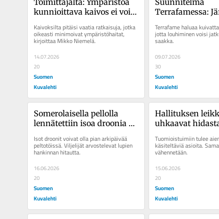
Toimittajalta: Ympäristöä 
Suunnitelma 
kunnioittava kaivos ei voi 
Terrafamessa: Jä
olla kiinni rahasta
kuivatus, metalli
Kaivoksilta pitäisi vaatia ratkaisuja, jotka 
Terrafame haluaa kuivattaa
lisäkaivuu ja kan
oikeasti minimoivat ympäristöhaitat, 
jotta louhiminen voisi jat
kirjoittaa Mikko Niemelä.
saakka.
ehkä neljässä vu
14.07.2026
09.07.2026
20
30
Suomen
Suomen
Kuvalehti
Kuvalehti
Somerolaisella pellolla 
Hallituksen leikk
lennätettiin isoa droonia – 
uhkaavat hidasta
viljelijät innostuivat, mutta 
oikeuden­käyntejä
Isot droonit voivat olla pian arkipäivää 
Tuomioistuimiin tulee a
luvat närästävät
asiat lisääntyne
peltotöissä. Viljelijät arvostelevat lupien 
käsiteltäviä asioita. Sam
hankinnan hitautta.
vähennetään.
16.06.2026
15.06.2026
20
20
Suomen
Suomen
Kuvalehti
Kuvalehti