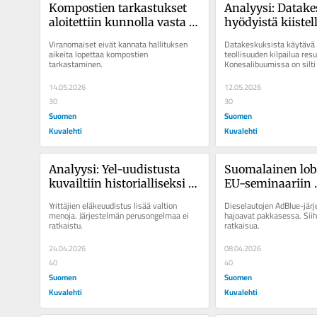
Kompostien tarkastukset 
Analyysi: Datake
aloitettiin kunnolla vasta 
hyödyistä kiistell
vuosi sitten – nyt ne 
koska sähköä ha
Viranomaiset eivät kannata hallituksen 
Datakeskuksista käytävä 
aiotaan lopettaa
myös ”vanha teo
aikeita lopettaa kompostien 
teollisuuden kilpailua resu
tarkastaminen.
Konesalibuumissa on silti 
14.05.2026
12.05.2026
30
30
Suomen
Suomen
Kuvalehti
Kuvalehti
Analyysi: Yel-uudistusta 
Suomalainen lobb
kuvailtiin historialliseksi – 
EU-seminaariin 
todellisuudessa se on torso 
pakastimen – Näyt
Yrittäjien eläkeuudistus lisää valtion 
Dieselautojen AdBlue-järj
ja kallis veronmaksajille
dieselautoissa kä
menoja. Järjestelmän perusongelmaa ei 
hajoavat pakkasessa. Siih
ratkaistu.
ratkaisua.
virtsa todellakin
24.04.2026
08.04.2026
40
40
Suomen
Suomen
Kuvalehti
Kuvalehti