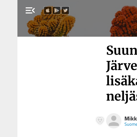
menu_open
Suun
Järve
lisä
nelj
Mikk
Suome