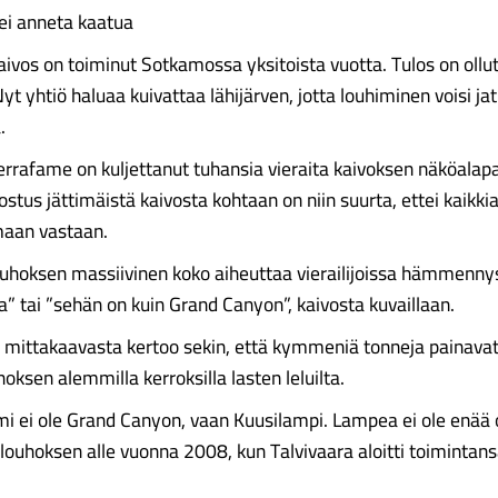
 ei anneta kaatua
ivos on toiminut Sotkamossa yksitoista vuotta. Tulos on ollut
Nyt yhtiö haluaa kuivattaa lähijärven, jotta louhiminen voisi j
.
errafame on kuljettanut tuhansia vieraita kaivoksen näköalapa
nostus jättimäistä kaivosta kohtaan on niin suurta, ettei kaikki
maan vastaan.
uhoksen massiivinen koko aiheuttaa vierailijoissa hämmennys
la” tai ”sehän on kuin Grand Canyon”, kaivosta kuvaillaan.
mittakaavasta kertoo sekin, että kymmeniä tonneja painava
oksen alemmilla kerroksilla lasten leluilta.
i ei ole Grand Canyon, vaan Kuusilampi. Lampea ei ole enää
volouhoksen alle vuonna 2008, kun Talvivaara aloitti toimintan