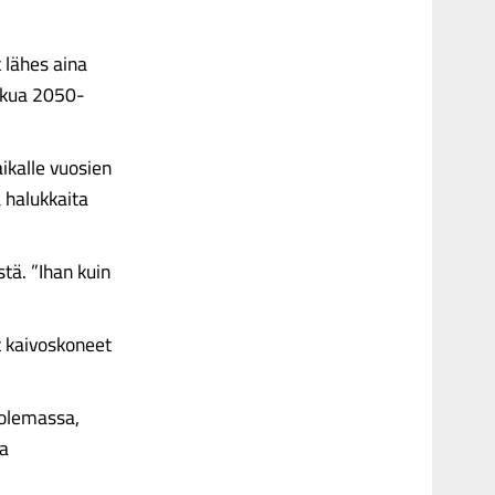
 lähes aina
atkua 2050-
ikalle vuosien
a halukkaita
tä. ”Ihan kuin
t kaivoskoneet
 olemassa,
sa