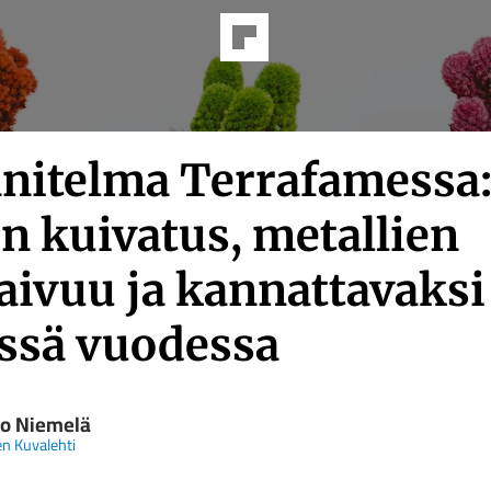
nitelma Terrafamessa
n kuivatus, metallien
kaivuu ja kannattavaksi
ässä vuodessa
o Niemelä
n Kuvalehti