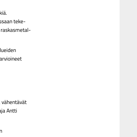
kiä.
essaan teke­
a raskasmetal­
alueiden
arvioineet
a vähentävät
aja Antti
n