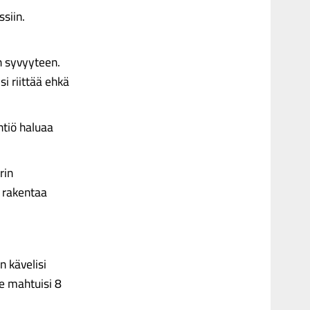
siin.
n syvyyteen.
si riittää ehkä
htiö haluaa
rin
s rakentaa
n kävelisi
le mahtuisi 8