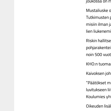
joukossa on 
Mustaliuske o
Tutkimusten p
misiin ilman 
lien liukenem
Riskin hallits
pohjarakentei
noin 500 vuot
KHO:n tuomare
Kaivoksen joh
”Päätökset ma
luvitukseen li
Koulumies yht
Oikeuden lisä