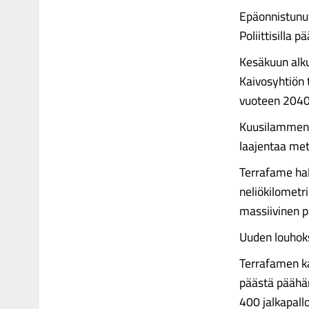
Epäonnistunut
Poliittisilla p
Kesäkuun alku
Kaivosyhtiön t
vuoteen 2040
Kuusilammen ni
laajentaa meta
Terrafame hal
neliökilometri
massiivinen p
Uuden louhokse
Terrafamen ka
päästä päähän,
400 jalkapall