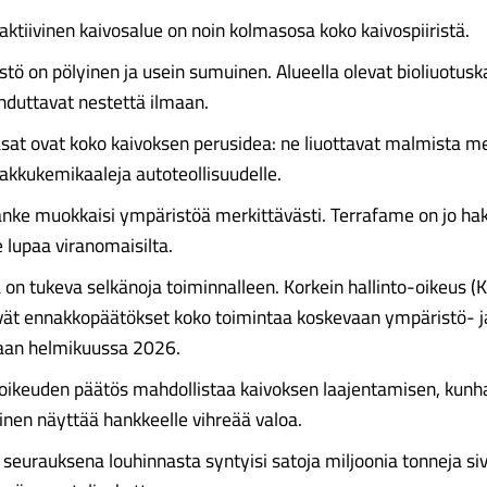
 aktiivinen kaivosalue on noin kolmasosa koko kaivospiiristä.
tö on pölyinen ja usein sumuinen. Alueella olevat bioliuotusk
hduttavat nestettä ilmaan.
asat ovat koko kaivoksen perusidea: ne liuottavat malmista met
akkukemikaaleja autoteollisuudelle.
nke muokkaisi ympäristöä merkittävästi. Terrafame on jo ha
e lupaa viranomaisilta.
ä on tukeva selkänoja toiminnalleen. Korkein hallinto-oikeus (
ävät ennakkopäätökset koko toimintaa koskevaan ympäristö- j
paan helmikuussa 2026.
oikeuden päätös mahdollistaa kaivoksen laajentamisen, kunh
nen näyttää hankkeelle vihreää valoa.
seurauksena louhinnasta syntyisi satoja miljoonia tonneja siv