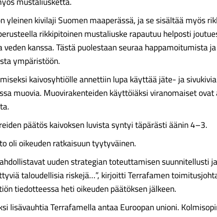
myös mustaliusketta.
n yleinen kivilaji Suomen maaperässä, ja se sisältää myös rik
erusteella rikkipitoinen musta­liuske rapautuu helposti joutu
ja veden kanssa. Tästä puolestaan seuraa happamoitumista j
ista ympäristöön.
emiseksi kaivosyhtiölle annettiin lupa käyttää jäte- ja sivukivi
ssa muovia. Muovirakenteiden käyttöiäksi viranomaiset ovat 
ta.
iden päätös kaivoksen luvista syntyi täpärästi äänin 4–3.
to oli oikeuden ratkaisuun tyytyväinen.
hdollistavat uuden strate­gian toteuttamisen suunnitellusti j
ittyviä taloudellisia riskejä…”, kirjoitti Terrafamen toimitusjoht
iön tiedotteessa heti oikeuden päätöksen jälkeen.
ksi lisävauhtia Terrafamella antaa Euroopan unioni. Kolmisopi