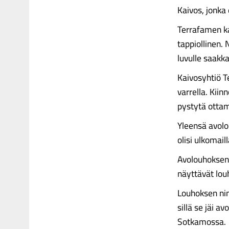
Kaivos, jonka
Terrafamen ka
tappiollinen. 
luvulle saakka
Kaivosyhtiö T
varrella. Kiin
pystytä otta
Yleensä avolo
olisi ulkomail
Avolouhoksen 
näyttävät louh
Louhoksen nim
sillä se jäi a
Sotkamossa.