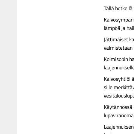
Tällä hetkellä
Kaivosympäris
lämpöä ja hai
Jättimäiset k
valmistetaan 
Kolmisopin ha
laajennuksell
Kaivosyhtiöll
sille merkitt
vesitalouslu
Käytännössä 
lupaviranomai
Laajennuksen 