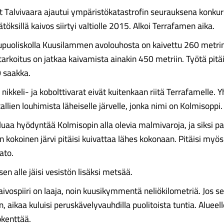
 Talvivaara ajautui ympäristökatastrofin seurauksena konkurs
äätöksillä kaivos siirtyi valtiolle 2015. Alkoi Terrafamen aika.
puoliskolla Kuusilammen avolouhosta on kaivettu 260 metri
arkoitus on jatkaa kaivamista ainakin 450 metriin. Työtä pitäi
 saakka.
kkeli- ja kobolttivarat eivät kuitenkaan riitä Terrafamelle. Y
llien louhimista läheiselle järvelle, jonka nimi on Kolmisoppi.
uaa hyödyntää Kolmisopin alla olevia malmivaroja, ja siksi pa
n kokoinen järvi pitäisi kuivattaa lähes kokonaan. Pitäisi myö
ato.
n alle jäisi vesistön lisäksi metsää.
ivospiiri on laaja, noin kuusikymmentä neliökilometriä. Jos se
 aikaa kuluisi peruskävelyvauhdilla puolitoista tuntia. Alueel
okenttää.