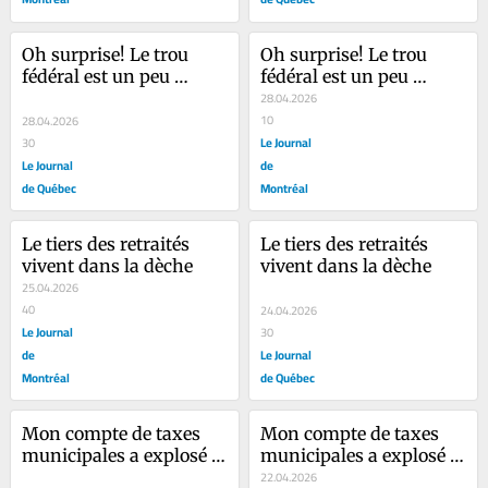
Oh surprise! Le trou 
Oh surprise! Le trou 
fédéral est un peu 
fédéral est un peu 
moins gros
moins gros
28.04.2026
10
28.04.2026
Le Journal
30
Le Journal
de
de Québec
Montréal
Le tiers des retraités 
Le tiers des retraités 
vivent dans la dèche
vivent dans la dèche
25.04.2026
40
24.04.2026
Le Journal
30
de
Le Journal
Montréal
de Québec
Mon compte de taxes 
Mon compte de taxes 
municipales a explosé 
municipales a explosé 
de 31 %
de 31 %
22.04.2026