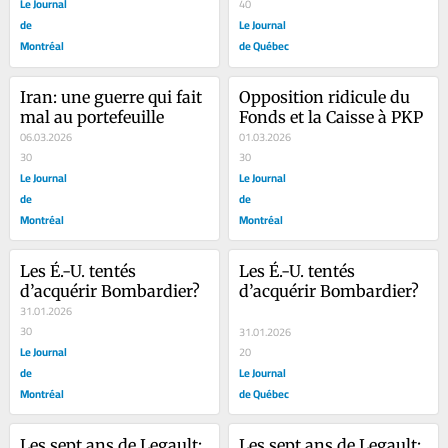
Le Journal
40
de
Le Journal
Montréal
de Québec
Iran: une guerre qui fait 
Opposition ridicule du 
mal au portefeuille
Fonds et la Caisse à PKP
06.03.2026
01.03.2026
30
30
Le Journal
Le Journal
de
de
Montréal
Montréal
Les É.-U. tentés 
Les É.-U. tentés 
d’acquérir Bombardier?
d’acquérir Bombardier?
31.01.2026
30
31.01.2026
Le Journal
20
de
Le Journal
Montréal
de Québec
Les sept ans de Legault: 
Les sept ans de Legault: 