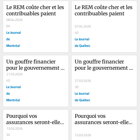
Le REM coûte cher et les 
Le REM coûte cher et les 
contribuables paient
contribuables paient
08.04.2026
60
07.04.2026
Le Journal
40
de
Le Journal
Montréal
de Québec
Un gouffre financier 
Un gouffre financier 
pour le gouvernement 
pour le gouvernement 
Legault
27.03.2026
Legault
40
27.03.2026
Le Journal
30
de
Le Journal
Montréal
de Québec
Pourquoi vos 
Pourquoi vos 
assurances seront-elles 
assurances seront-elles 
plus chères?
13.03.2026
plus chères?
30
13.03.2026