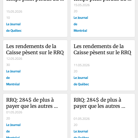
Québec
Québec
15.05.2026
20
15.05.2026
Le Journal
10
Le Journal
de
de Québec
Montréal
Les rendements de la 
Les rendements de la 
Caisse pèsent sur le RRQ
Caisse pèsent sur le RRQ
12.05.2026
30
11.05.2026
Le Journal
20
de
Le Journal
Montréal
de Québec
RRQ: 284$ de plus à 
RRQ: 284$ de plus à 
payer que les autres 
payer que les autres 
Canadiens
01.05.2026
Canadiens
20
01.05.2026
Le Journal
20
de
Le Journal
Montréal
de Québec