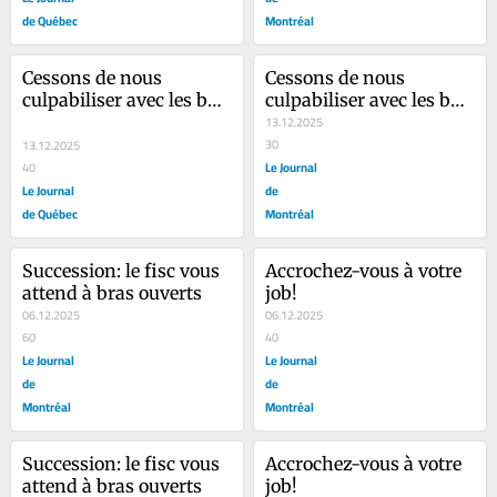
de Québec
Montréal
Cessons de nous 
Cessons de nous 
culpabiliser avec les bas 
culpabiliser avec les bas 
tarifs!
tarifs!
13.12.2025
30
13.12.2025
Le Journal
40
Le Journal
de
de Québec
Montréal
Succession: le fisc vous 
Accrochez-vous à votre 
attend à bras ouverts
job!
06.12.2025
06.12.2025
60
40
Le Journal
Le Journal
de
de
Montréal
Montréal
Succession: le fisc vous 
Accrochez-vous à votre 
attend à bras ouverts
job!