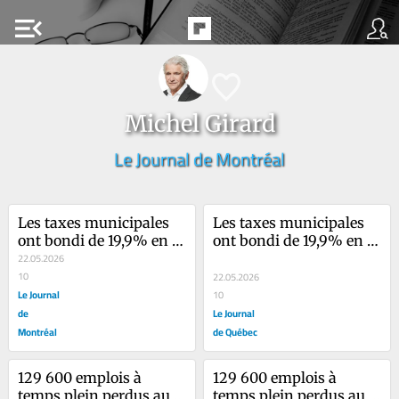
menu_open
Michel Girard
Le Journal de Montréal
Les taxes municipales 
Les taxes municipales 
ont bondi de 19,9% en 3 
ont bondi de 19,9% en 3 
ans
22.05.2026
ans
10
22.05.2026
Le Journal
10
de
Le Journal
Montréal
de Québec
129 600 emplois à 
129 600 emplois à 
temps plein perdus au 
temps plein perdus au 