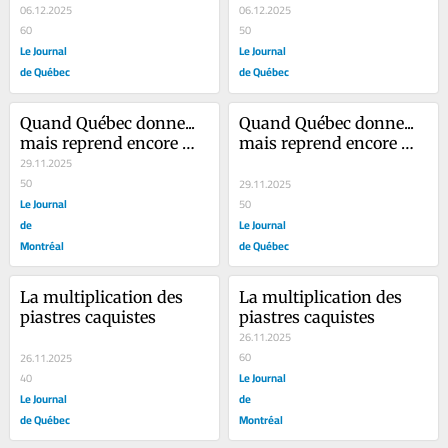
06.12.2025
06.12.2025
60
50
Le Journal
Le Journal
de Québec
de Québec
Quand Québec donne... 
Quand Québec donne... 
mais reprend encore 
mais reprend encore 
plus
29.11.2025
plus
50
29.11.2025
Le Journal
50
de
Le Journal
Montréal
de Québec
La multiplication des 
La multiplication des 
piastres caquistes
piastres caquistes
26.11.2025
60
26.11.2025
Le Journal
40
Le Journal
de
de Québec
Montréal