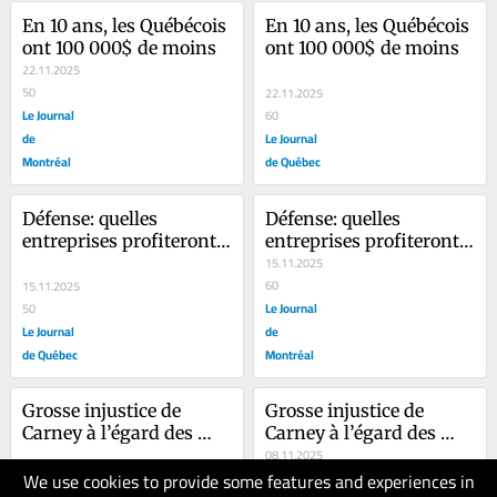
En 10 ans, les Québécois 
En 10 ans, les Québécois 
ont 100 000$ de moins
ont 100 000$ de moins
22.11.2025
50
22.11.2025
Le Journal
60
de
Le Journal
Montréal
de Québec
Défense: quelles 
Défense: quelles 
entreprises profiteront 
entreprises profiteront 
des 82 G?
des 82 G?
15.11.2025
60
15.11.2025
Le Journal
50
Le Journal
de
de Québec
Montréal
Grosse injustice de 
Grosse injustice de 
Carney à l’égard des 
Carney à l’égard des 
Québécois
Québécois
08.11.2025
We use cookies to provide some features and experiences in
60
08.11.2025