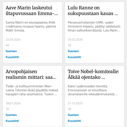
Aave Marin laskeutui 
Lulu Ranne on 
iltapuvussaan Emma-
sukupuustaan kauas 
gaalan punaiselle 
pudonnut omena – isä 
Sanna Marin on seuraajaansa Antti 
Perussuomalaisten UMK, uuden 
matolle jo ennen 
on vihreän liikkeen 
Lindtmania riivaava haamu, pakinoi 
ministerin kilpailu, päättyi odotetusti. 
Matti Simula.
Ilman salkunkierrätystä. Lulu Ranne 
Marian ilmestyspäivää
kantaisiä
jatkaa liikenne- ja...
25.03.2026
25.02.2026
40
30
Suomen
Suomen
Kuvalehti
Kuvalehti
Arvopohjaisen 
Toive Nobel-komitealle: 
realismin mittari: saako 
Älkää ojentako 
Suomi–Amerikka-
rauhanpalkintoa 
Tiede- ja kulttuuriministeri Mari-
Kaksi uudenvuoden toivetta. 
yhdistysten liitto 
presidentti Stubbille
Leena Talvitien (kok) pöydällä makaa 
Ensisijaisesti on toivottava 
kasapäin raha-anomuksia. Tuskin 
ukrainalaisille oikeudenmukaista 
OKM:n rahoitusta
näkee ministeri pinon yli. ...
rauhaa. Toinen toivomus singahtaa 
Norjan Nobel-komitean...
28.01.2026
31.12.2025
20
30
Suomen
Suomen
Kuvalehti
Kuvalehti