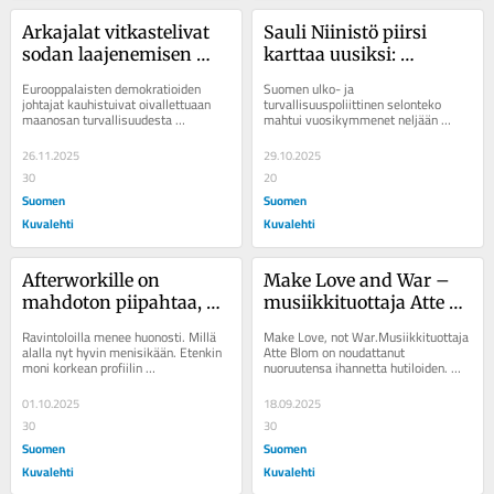
Arkajalat vitkastelivat 
Sauli Niinistö piirsi 
sodan laajenemisen 
karttaa uusiksi: 
pelossa – Trump otti 
Pohjanlahdesta tuli 
Eurooppalaisten demokratioiden 
Suomen ulko- ja 
tilan bisneksilleen
Suomenlahti
johtajat kauhistuivat oivallettuaan 
turvallisuuspoliittinen selonteko 
maanosan turvallisuudesta 
mahtui vuosikymmenet neljään 
päätettävän Euroopan ulkopuolella. Ja 
sanaan: Maantieteelle emme mahda 
matkasivat...
mitään. Hokema tarkoitti oikeasti...
26.11.2025
29.10.2025
30
20
Suomen
Suomen
Kuvalehti
Kuvalehti
Afterworkille on 
Make Love and War – 
mahdoton piipahtaa, 
musiikkituottaja Atte 
ellei alla ole pohjia – siis 
Blom on ahkeroinut 
Ravintoloilla menee huonosti. Millä 
Make Love, not War.Musiikkituottaja 
työpäivä
Lovessa, mutta myös 
alalla nyt hyvin menisikään. Etenkin 
Atte Blom on noudattanut 
moni korkean profiilin 
nuoruutensa ihannetta hutiloiden. 
puolustanut sotaa
huippuravintola on antanut tänä 
Lovessa hän on toki ahkeroinut, 
vuonna itselleen...
mutta myös...
01.10.2025
18.09.2025
30
30
Suomen
Suomen
Kuvalehti
Kuvalehti