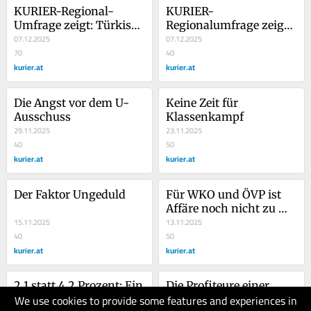
KURIER-Regional-
KURIER-
Umfrage zeigt: Türkis-
Regionalumfrage zeigt: 
Rot-Pink fehlt die 
07.12.2025
Türkis-Rot-Pink fehlt 
07.12.2025
Zukunftserzählung
70
die Zukunftserzählung
40
kurier.at
kurier.at
Die Angst vor dem U-
Keine Zeit für 
Ausschuss
Klassenkampf
29.11.2025
23.11.2025
40
50
kurier.at
kurier.at
Der Faktor Ungeduld
Für WKO und ÖVP ist 
Affäre noch nicht zu 
15.11.2025
Ende
13.11.2025
40
50
kurier.at
kurier.at
2,1 statt 4,2 Prozent: Ein 
Die Profiteure einer 
We use cookies to provide some features and experiences in
wichtiger Schritt
Wackelpolitik