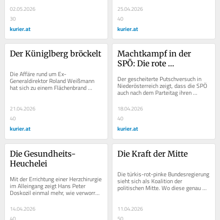
darüber unehrlich.
kümmern müssen.
02.05.2026
25.04.2026
30
40
kurier.at
kurier.at
Der Küniglberg bröckelt
Machtkampf in der 
SPÖ: Die rote 
Die Affäre rund um Ex-
Dauerschleife
Der gescheiterte Putschversuch in 
Generaldirektor Roland Weißmann 
Niederösterreich zeigt, dass die SPÖ 
hat sich zu einem Flächenbrand 
auch nach dem Parteitag ihren 
entwickelt. Für die Zukunft des ORF 
innerparteilichen Kleinkrieg nicht 
verheißt das nichts Gutes.
überwunden...
21.04.2026
18.04.2026
40
40
kurier.at
kurier.at
Die Gesundheits-
Die Kraft der Mitte
Heuchelei
Die türkis-rot-pinke Bundesregierung 
Mit der Errichtung einer Herzchirurgie 
sieht sich als Koalition der 
im Alleingang zeigt Hans Peter 
politischen Mitte. Wo diese genau 
Doskozil einmal mehr, wie verworren 
ist, kann nicht wirklich klar gemacht 
und ineffektiv das 
werden.
Gesundheitssystem ist.
14.04.2026
11.04.2026
40
50