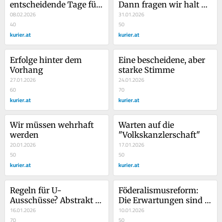
entscheidende Tage für 
Dann fragen wir halt 
die SPÖ
08.02.2026
das Volk
31.01.2026
40
50
kurier.at
kurier.at
Erfolge hinter dem 
Eine bescheidene, aber 
Vorhang
starke Stimme
27.01.2026
24.01.2026
60
70
kurier.at
kurier.at
Wir müssen wehrhaft 
Warten auf die 
werden
"Volkskanzlerschaft"
20.01.2026
17.01.2026
50
50
kurier.at
kurier.at
Regeln für U-
Föderalismusreform: 
Ausschüsse? Abstrakt 
Die Erwartungen sind 
relevante Chats
16.01.2026
groß
10.01.2026
70
50