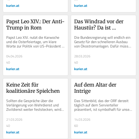
kurier.at
kurier.at
Papst Leo XIV.: Der Anti-
Das Windrad vor der 
Trump in Rom
Haustür? Da ist 
Überzeugungsarbeit 
Papst Leo XIV. nutzt die Karwoche 
Die Bundesregierung will endlich ein 
nötig
und die Osterfeiertage, um klare 
Gesetz für den schnelleren Ausbau 
Worte zur Politik von US-Präsident 
von Ökostromanlagen. Dafür müssen 
Donald Trump zu finden.
nicht nur die Grünen überzeugt 
werden.
04.04.2026
28.03.2026
40
40
kurier.at
kurier.at
Keine Zeit für 
Auf dem Altar der 
koalitionäre Spielchen
Intrige
Sollten die Gespräche über die 
Das Sittenbild, das der ORF derzeit 
Verlängerung von Wehrdienst und 
täglich auf dem Servierteller 
Zivildienst weiter feststecken, wird 
präsentiert, ist symbolhaft für unsere 
die Bevölkerung entscheiden 
Zeit. Ganz nach Machiavelli: Der 
müssen. Die ist...
Zweck...
21.03.2026
14.03.2026
40
60
kurier.at
kurier.at