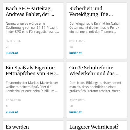
Nach SPÖ-Parteitag: 
Sicherheit und 
Andreas Babler, der 
Verteidigung: Die 
Steher
Bevölkerung will 
Normalerweise würde eine 
Der kriegerische Konflikt im Nahen 
Klarheit
Zustimmung von nur 81,51 Prozent 
Osten mahnt die heimische Politik 
in der SPÖ eine Führungsdiskussion 
einmal mehr, mit den Themen 
auslösen. Der Vizekanzler kann sich 
Sicherheit und Verteidigung 
aber gestärkt...
fokussierter umzugehen.
07.03.2026
01.03.2026
70
50
kurier.at
kurier.at
Ein Spaß als Eigentor: 
Große Schulreform: 
Fettnäpfchen von SPÖ-
Wiederkehr und das 
Minister Marterbauer
dünne Eis
Finanzminister Markus Marterbauer 
Dem Neos-Bildungsminister nimmt 
wollte mit einem Spaß über die 
man ab, dass er ehrlich an einer 
Landeshauptleute beim Publikum 
großen Schulreform arbeitet. Vorerst 
punkten. Das Ergebnis ist ein 
liefert er aber nur Überschriften ohne 
Eigentor.
Substanz.
26.02.2026
21.02.2026
40
50
kurier.at
kurier.at
Es werden 
Längerer Wehrdienst? 