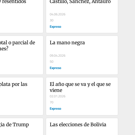
y resentidos
Castillo, Sánchez, Antauro
04.06.2026
30
Expreso
tal o parcial de 
La mano negra
nes?
09.04.2026
50
Expreso
plata por las 
El año que se va y el que se 
viene
02.01.2026
70
Expreso
gia de Trump
Las elecciones de Bolivia