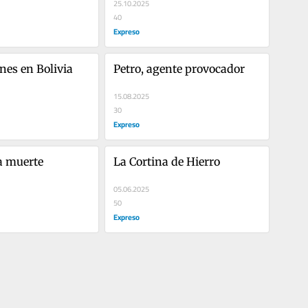
25.10.2025
40
Expreso
ones en Bolivia
Petro, agente provocador
15.08.2025
30
Expreso
a muerte
La Cortina de Hierro
05.06.2025
50
Expreso