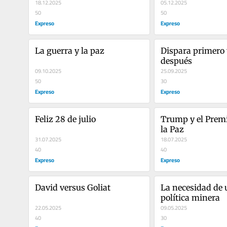
18.12.2025
05.12.2025
50
50
Expreso
Expreso
La guerra y la paz
Dispara primero 
después
09.10.2025
25.09.2025
50
30
Expreso
Expreso
Feliz 28 de julio
Trump y el Premi
la Paz
31.07.2025
18.07.2025
40
40
Expreso
Expreso
David versus Goliat
La necesidad de 
política minera
22.05.2025
09.05.2025
40
30