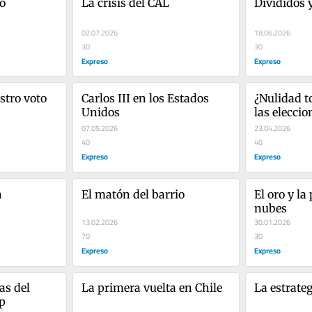
o 
La crisis del CAL
Divididos 
02.07.2026
18.06.2026
30
30
Expreso
Expreso
stro voto
Carlos III en los Estados 
¿Nulidad to
Unidos
las eleccio
07.05.2026
23.04.2026
40
40
Expreso
Expreso
n
El matón del barrio
El oro y la 
nubes
13.02.2026
30.01.2026
70
30
Expreso
Expreso
s del 
La primera vuelta en Chile
La estrate
p