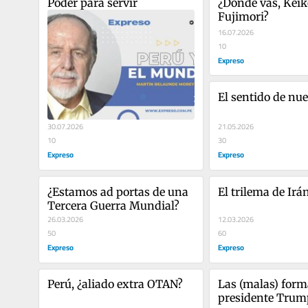
Poder para servir
¿Dónde vas, Keik
Fujimori?
16.07.2026
10
Expreso
El sentido de nue
30.07.2026
21.05.2026
10
30
Expreso
Expreso
¿Estamos ad portas de una 
El trilema de Irá
Tercera Guerra Mundial?
26.03.2026
12.03.2026
50
60
Expreso
Expreso
Perú, ¿aliado extra OTAN?
Las (malas) forma
presidente Trum