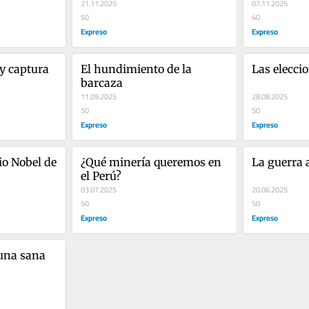
21.11.2025
07.11.2025
50
40
Expreso
Expreso
y captura 
El hundimiento de la 
Las elecci
barcaza
11.09.2025
28.08.2025
50
50
Expreso
Expreso
o Nobel de 
¿Qué minería queremos en 
La guerra 
el Perú?
03.07.2025
20.06.2025
50
50
Expreso
Expreso
una sana 