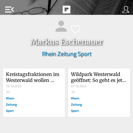
menu_open
Markus Eschenauer
Rhein Zeitung Sport
Kreistagsfraktionen im 
Wildpark Westerwald 
Westerwald wollen 
geöffnet: So geht es jetzt 
mehr Geld
15.10.2025
weiter
07.10.2025
20
10
Rhein
Rhein
Zeitung
Zeitung
Sport
Sport