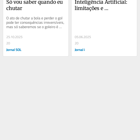
Só vou saber quando eu 
Inteligência Artificial: 
chutar
limitações e 
possibilidades na 
O ato de chutar a bola e perder o gol 
agenda anticorrupção
pode ter consequências irreversíveis, 
mas só saberemos se o goleiro é 
bom se chutarmos
25.10.2025
05.06.2025
20
20
Jornal SOL
Jornal i