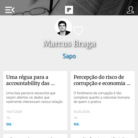
menu_open
Marcus Braga
Sapo
Uma régua para a 
Percepção do risco de 
accountability das 
corrupção e economia 
parcerias com as 
comportamental: 
Uma boa parceria necessita que 
O fenómeno da corrupção é tão 
organizações da 
diálogos possíveis
sejam abertos os dados que 
complexo quanto a natureza humana 
realmente interessam nessa relação
de quem o pratica
sociedade civil
16.07.2026
04.03.2026
10
10
SOL
SOL