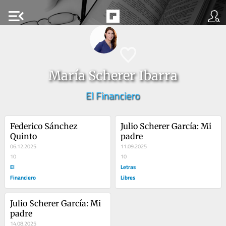
menu_open
María Scherer Ibarra
El Financiero
Federico Sánchez 
Julio Scherer García: Mi 
Quinto
padre
06.12.2025
11.09.2025
10
10
El
Letras
Financiero
Libres
Julio Scherer García: Mi 
padre
14.08.2025