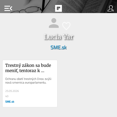
menu_open
Lucia Yar
SME.sk
Trestný zákon sa bude 
meniť, tentoraz k 
lepšiemu
Ochranu obetí trestných činov zvýši 
nová smernica europarlamentu.
25.05.2026
40
SME.sk