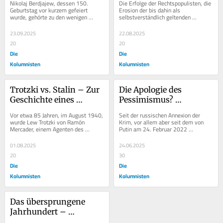
Nikolaj Berdjajew, dessen 150. 
Die Erfolge der Rechtspopulisten, die 
Berdjajew „Das Neue 
europäische Krise der 
Geburtstag vor kurzem gefeiert 
Erosion der bis dahin als 
wurde, gehörte zu den wenigen 
selbstverständlich geltenden 
Mittelalter“
1930er Jahre
russischen Exildenkern, die im 
Gewissheiten veranlassen einige 
Westen zu beträchtlichem...
Autoren dazu, in der...
23.09.2025
22.08.2025
20
20
Die
Die
Kolumnisten
Kolumnisten
Trotzki vs. Stalin – Zur 
Die Apologie des 
Geschichte eines 
Pessimismus? 
ungleichen Kampfes
Vergleichende 
Vor etwa 85 Jahren, im August 1940, 
Seit der russischen Annexion der 
Betrachtungen über 
wurde Lew Trotzki von Ramón 
Krim, vor allem aber seit dem von 
Mercader, einem Agenten des 
Putin am 24. Februar 2022 
Wendepunkte der 
stalinistischen Geheimdienstes, 
begonnenen Angriffskrieg gegen die 
Geschichte
ermordet. So verstummte...
Ukraine, verdüstert...
01.08.2025
24.06.2025
20
30
Die
Die
Kolumnisten
Kolumnisten
Das übersprungene 
Jahrhundert – 
Anmerkungen zu 