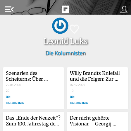
menu_open
Leonid Luks
Die Kolumnisten
Szenarien des 
Willy Brandts Kniefall 
Scheiterns: Über 
und die Folgen: Zur 
„wehrhafte“ und „nicht 
22.01.2026
Veränderung des 
07.12.2025
wehrhafte“ 
20
polnischen 
10
Demokratien
Die
Deutschlandbildes nach 
Die
1970
Kolumnisten
Kolumnisten
Das „Ende der Neuzeit“? 
Der nicht gehörte 
Zum 100. Jahrestag der 
Visionär – Georgij 
Schrift von Nikolaj 
Fedotow über die 