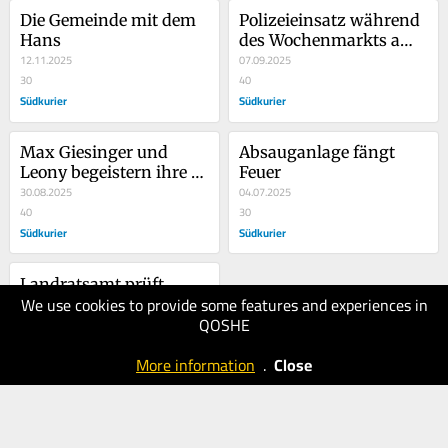
Die Gemeinde mit dem 
Polizeieinsatz während 
Hans
des Wochenmarkts am 
12.11.2025
Marktbrückle
07.09.2025
30
40
Südkurier
Südkurier
Max Giesinger und 
Absauganlage fängt 
Leony begeistern ihre 
Feuer
Fans in Pfullendorf
30.08.2025
04.07.2025
40
30
Südkurier
Südkurier
Landratsamt prüft 
We use cookies to provide some features and experiences in
geänderte Pläne für 
QOSHE
Mehrfamilienhaus
10.05.2025
30
More information
.
Close
Südkurier