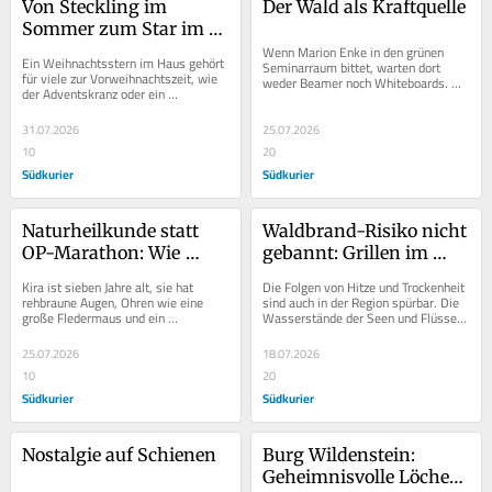
Von Steckling im 
Der Wald als Kraftquelle
Sommer zum Star im 
Winter
Wenn Marion Enke in den grünen 
Ein Weihnachtsstern im Haus gehört 
Seminarraum bittet, warten dort 
für viele zur Vorweihnachtszeit, wie 
weder Beamer noch Whiteboards. 
der Adventskranz oder ein 
Wer sich hinsetzen will, findet mit 
Adventskalender. Klassisch mit 
Sicherheit keinen...
dunkelgrünem und...
31.07.2026
25.07.2026
10
20
Südkurier
Südkurier
Naturheilkunde statt 
Waldbrand-Risiko nicht 
OP-Marathon: Wie 
gebannt: Grillen im 
Bulldogge Kira mithilfe 
Meßkircher Stadtwald 
Kira ist sieben Jahre alt, sie hat 
Die Folgen von Hitze und Trockenheit 
alternativer Methoden 
bleibt tabu
rehbraune Augen, Ohren wie eine 
sind auch in der Region spürbar. Die 
große Fledermaus und ein 
Wasserstände der Seen und Flüsse 
aufblüht
glänzendes, schwarzes Fell. Aufgrund 
nehmen rapide ab, Wald- und...
der kurzen Schnauze...
25.07.2026
18.07.2026
10
20
Südkurier
Südkurier
Nostalgie auf Schienen
Burg Wildenstein: 
Geheimnisvolle Löcher 