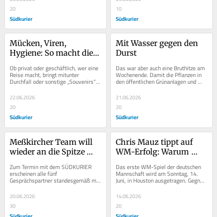
20
10
Südkurier
Südkurier
Mücken, Viren, 
Mit Wasser gegen den 
Hygiene: So macht die 
Durst
nächste Reise nicht 
Ob privat oder geschäftlich, wer eine 
Das war aber auch eine Bruthitze am 
krank
Reise macht, bringt mitunter 
Wochenende. Damit die Pflanzen in 
Durchfall oder sonstige „Souvenirs“ 
den öffentlichen Grünanlagen und 
mit, die alles andere als erwünscht 
Kübeln nicht bald aussehen wie 
sind....
getrockneter...
22.06.2026
21.06.2026
20
20
Südkurier
Südkurier
Meßkircher Team will 
Chris Mauz tippt auf 
wieder an die Spitze 
WM-Erfolg: Warum 
radeln
Deutschland im 
Zum Termin mit dem SÜDKURIER 
Das erste WM-Spiel der deutschen 
Auftaktspiel gegen 
erscheinen alle fünf 
Mannschaft wird am Sonntag, 14. 
Gesprächspartner standesgemäß mit 
Juni, in Houston ausgetragen. Gegner 
Curaçao siegen wird
dem Rad. Sie gehören mit neun 
ist Curaçao. Kirsten Johanson Icon 
weiteren Mitstreitern zur...
Haken im...
20.06.2026
14.06.2026
30
20
Südkurier
Südkurier