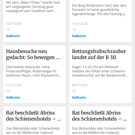
Mit dem „Roten Flitzer“ konnte man 
und verborgene Räume
Die Burg Wildenstein hoch über dem 
am vergangenen Samstag ganz 
Donautal ist keine gewöhnliche 
nostalgisch zum Stadtfest nach 
Jugendherberge. Die alte Festung aus 
Meßkirch fahren. Unser 
dem Mittelalter bietet ein wild-
Leserreporter Florian...
romantisches...
15.07.2026
14.07.2026
10
10
Südkurier
Südkurier
Hausbesuche neu 
Rettungshubschrauber 
gedacht: So bewegen 
landet auf der B 311
Praxisassistentinnen 
Überlastete Hausärzte, keine 
Gegen 12.45 Uhr am Mittwoch 
den Alltag der Patienten
Praxisnachfolger, Ärztemangel im 
meldete die Polizei einen schweren 
ländlichen Raum, volle Wartezimmer, 
Verkehrsunfall auf der Bundesstraße 
langes Warten auf freie Termine, 
311 bei Meßkirch etwa auf Höhe der 
Personalmangel,...
Abzweigung...
12.07.2026
08.07.2026
10
10
Südkurier
Südkurier
Rat beschließt Abriss 
Rat beschließt Abriss 
des Schienenhotels – 
des Schienenhotels – 
Meßkirch verliert einen 
Meßkirch verliert einen 
Das Bahnstüble oder Schienenhotel, 
Das Bahnstüble oder Schienenhotel, 
legendären Treffpunkt
legendären Treffpunkt
wie es die Meßkircher liebevoll 
wie es die Meßkircher liebevoll 