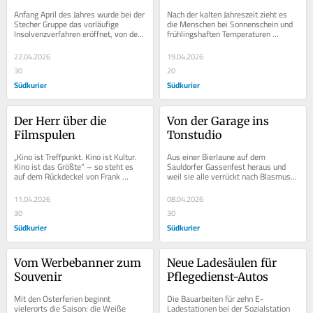
Überdachung ab
Anfang April des Jahres wurde bei der 
Nach der kalten Jahreszeit zieht es 
Stecher Gruppe das vorläufige 
die Menschen bei Sonnenschein und 
Insolvenzverfahren eröffnet, von dem 
frühlingshaften Temperaturen 
die Firmenteile Stecher Automation 
verständlicherweise hinaus ins Freie, 
(rund 30...
um das...
22.04.2026
19.04.2026
30
20
Südkurier
Südkurier
Der Herr über die 
Von der Garage ins 
Filmspulen
Tonstudio
„Kino ist Treffpunkt. Kino ist Kultur. 
Aus einer Bierlaune auf dem 
Kino ist das Größte“ – so steht es 
Sauldorfer Gassenfest heraus und 
auf dem Rückdeckel von Frank 
weil sie alle verrückt nach Blasmusik 
Hellwigs Buch. Früher war das 
sind, gründeten Patrick Lilienthal, 
sicher...
sein Bruder...
11.04.2026
08.04.2026
30
30
Südkurier
Südkurier
Vom Werbebanner zum 
Neue Ladesäulen für 
Souvenir
Pflegedienst-Autos
Mit den Osterferien beginnt 
Die Bauarbeiten für zehn E-
vielerorts die Saison: die Weiße 
Ladestationen bei der Sozialstation 