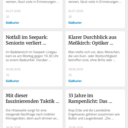
nennen, lässt viele in Erinnerungen 
nennen, lässt viele in Erinnerungen 
schwelgen. An Anekdoten dürfte es 
schwelgen. An Anekdoten dürfte es 
nicht...
nicht...
04.07.2026
04.07.2026
20
30
Südkurier
Südkurier
Notfall im Seepark: 
Klarer Durchblick aus 
Seniorin verliert 
Meßkirch: Optiker 
Bewusstsein im Wasser
Sauter setzt auf 
Im Badebereich im Seepark Linzgau 
Man stelle sich vor, dass Menschen, 
Hightech und 
kam es am Montag gegen 19.30 Uhr 
die von Kurz- oder Weitsichtigkeit 
zu einem Badeunfall. Darüber 
betroffen sind, ohne Brille oder 
Handwerk in eigener 
informiert Jörg-Arne Bias, 
Kontaktlinsen durchs Leben laufen 
Werkstatt
Betriebsleiter des...
müssten....
30.06.2026
28.06.2026
10
20
Südkurier
Südkurier
Mit dieser 
33 Jahre im 
faszinierenden Taktik 
Rampenlicht: Das 
kühlen Bienen ihren 
Geheimnis hinter Anja 
Die Hitzewelle sorgt für eine 
Anja Erbe und die Laienbühne 
eigenen Stock
Erbes 
steigende Nachfrage nach mobilen 
Engelswies gehören zusammen wie 
Klimageräten, denn auch drinnen wird 
Butter und Laugenbrezel. „Die 
Theaterbegeisterung
es immer wärmer und stickiger. Doch 
Laienbühne ist meine zweite 
was ist...
Familie“, stellt sie...
26.06.2026
25.06.2026