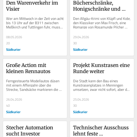
Den Warenverkehr im 
Bücherschränke, 
Visier
Honigschränke und 
Telefonzellen: So 
Wer am Mittwoch in der Zeit von acht 
Den Allgäu-Krimi von Klüpfl und Kobr, 
floriert das 
bis 13 Uhr auf der B311 zwischen 
den Klassiker von Max Frisch, eine 
Meßkirch und Tuttlingen fuhr, musste 
Romanze von Rosamunde Pilcher 
Büchertausch-Netz in 
auf schnurgerader Strecke zunächst 
oder doch lieber den „Atlas des 
Meßkirch
auf 50...
deutschen...
08.05.2026
29.04.2026
20
30
Südkurier
Südkurier
Große Action mit 
Projekt Kunstrasen eine 
kleinen Rennautos
Runde weiter
Ferngesteuerte Modellautos düsen 
Die Stadt kann den Bau eines 
mit einem Affenzahn über die 
Kunstrasenplatzes in Menningen 
Strecke, Sandsäcke markieren die 
umsetzen, zwar nicht sofort, aber der 
bockelharte Offroad-Piste, hier eine 
Antrag, in das 
Kehre, dort...
Bundesförderprogramm „Sanierung...
26.04.2026
25.04.2026
40
30
Südkurier
Südkurier
Stecher Automation 
Technischer Ausschuss 
sucht Investor
lehnt feste 