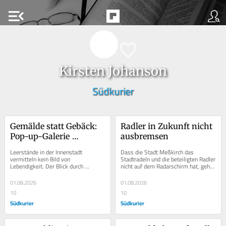
menu_open
Kirsten Johanson
Südkurier
Gemälde statt Gebäck: 
Radler in Zukunft nicht 
Pop-up-Galerie 
ausbremsen
verwandelt alte 
Leerstände in der Innenstadt 
Dass die Stadt Meßkirch das 
Meßkircher Bäckerei in 
vermitteln kein Bild von 
Stadtradeln und die beteiligten Radler 
Lebendigkeit. Der Blick durch 
nicht auf dem Radarschirm hat, geht 
faszinierendes Atelier
Schaufenster in öde Räume ist 
gar nicht. Insgesamt haben im 
trostlos. Anders sieht es aktuell...
Landkreis...
01.08.2026
01.08.2026
10
10
Südkurier
Südkurier