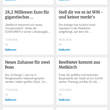
28,2 Millionen Euro für 
Stell dir vor es ist WM - 
gigantisches 
und keiner merkt‘s
Bauvorhaben: Das neue 
„Meßkirch bekommt ein neues 
Die Kollegin hat kürzlich einen 
Umspannwerk in 
Umspannwerk“ titelte der 
Spielplan in der Redaktion 
SÜDKURIER in seiner Lokalausgabe 
aufgehängt, auf dem die 
Meßkirch verspricht 
am 17. März 2023. Bauherr des 
Anstoßzeiten und Austragungsorte 
Energiesprung für die 
neuen Umspannwerks ist die...
sämtlicher Spiele der...
13.06.2026
06.06.2026
Region
20
20
Südkurier
Südkurier
Neues Zuhause für zwei 
Bestbieter kommt aus 
Boas
Meßkirch
Die „Schlangis“, wie sie in 
Eines der größten und teuersten 
Rengetsweiler liebevoll genannt 
Bauprojekte der Stadt ist ein Schritt 
werden, hatten großes Glück. Sie 
weiter: Planung und Bau für die 
bekamen die Namen Sahara und 
schlüsselfertige Erstellung der 
Medusa und leben seit...
Räume für...
17.05.2026
10.05.2026
20
30
Südkurier
Südkurier