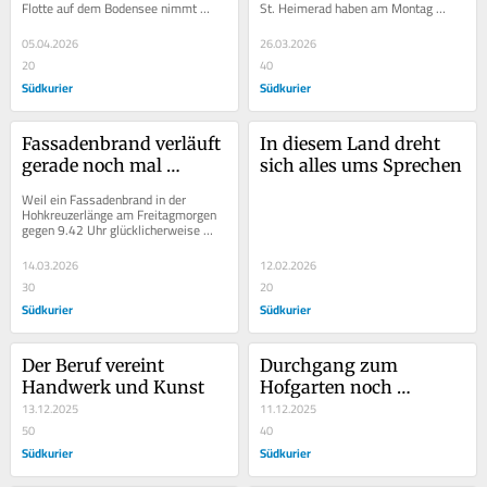
Flotte auf dem Bodensee nimmt 
St. Heimerad haben am Montag 
ebenso wie die Räuberbahn zwischen 
begonnen. Aktuell finden noch die 
Pfullendorf und...
Baggerarbeiten statt,...
05.04.2026
26.03.2026
20
40
Südkurier
Südkurier
Fassadenbrand verläuft 
In diesem Land dreht 
gerade noch mal 
sich alles ums Sprechen
glimpflich
Weil ein Fassadenbrand in der 
Hohkreuzerlänge am Freitagmorgen 
gegen 9.42 Uhr glücklicherweise 
noch rechtzeitig erkannt wurde, 
konnte Schlimmeres...
14.03.2026
12.02.2026
30
20
Südkurier
Südkurier
Der Beruf vereint 
Durchgang zum 
Handwerk und Kunst
Hofgarten noch 
13.12.2025
gesperrt
11.12.2025
50
40
Südkurier
Südkurier